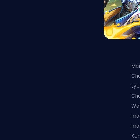
Mar
Cha
typ
Cha
Wet
mög
möc
Kon