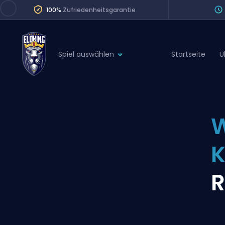
100%
Zufriedenheitsgarantie
Spiel auswählen
Startseite
Ü
League of Legends
League 
Marvel Rivals
SERVICES
Valorant
W
Division Boos
Dota 2
Placements
Counter-Strike
Wins
Overwatch 2
R
Coaching
Rocket League
Path of Exile 2
Teammate