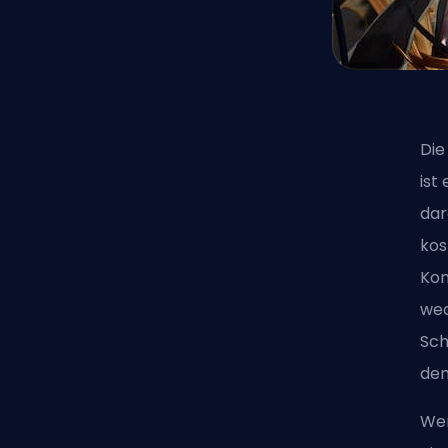
Die
ist
dar
kos
Kon
wec
Sch
dem
Wen