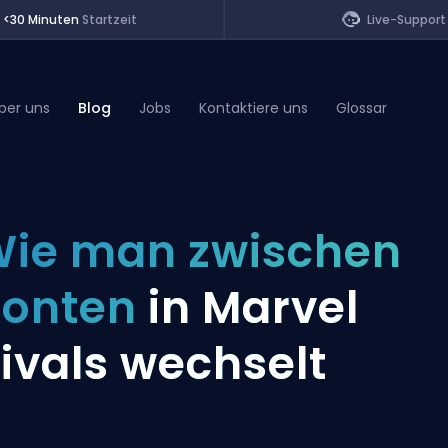
<30 Minuten
Startzeit
Live-Support
ber uns
Blog
Jobs
Kontaktiere uns
Glossar
of Legends
ie man zwischen
t
Konten
in Marvel
ivals wechselt