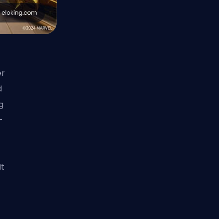
er
d
g
-
it