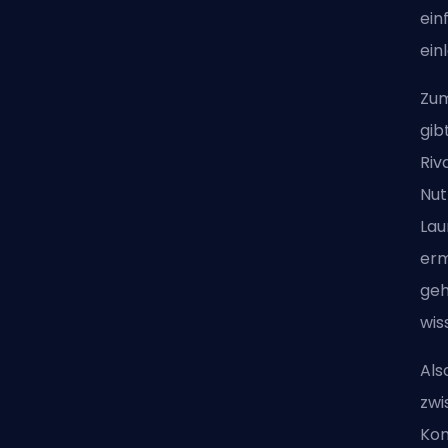
ein
ein
Zum
gib
Riv
Nut
Lau
erm
geh
wis
Als
zwi
Kon