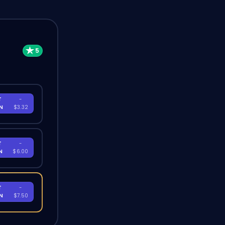
T
-
EN
$3.32
T
-
EN
$6.00
T
-
EN
$7.50