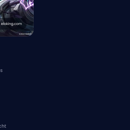
es
cht