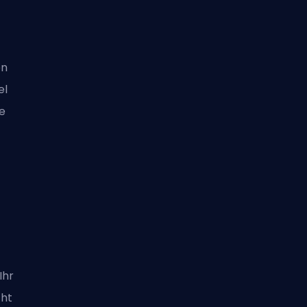
en
el
e
Ihr
cht