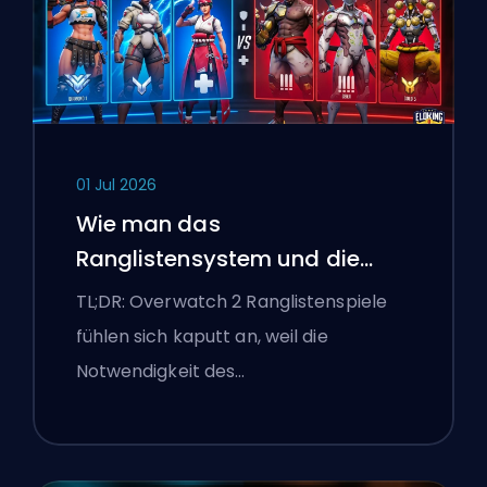
01 Jul 2026
Wie man das
Ranglistensystem und die
überlegenen Lobbys von
TL;DR: Overwatch 2 Ranglistenspiele
Overwatch 2 repariert
fühlen sich kaputt an, weil die
Notwendigkeit des…