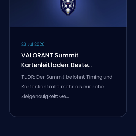
23 Jul 2026
VALORANT Summit
Kartenleitfaden: Beste
Agenten, Callouts und
TL;DR: Der Summit belohnt Timing und
Smokes
Kartenkontrolle mehr als nur rohe
Zielgenauigkeit: Ge…