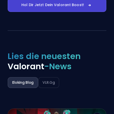
Hol Dir Jetzt Dein Valorant Boost!
Lies die neuesten
Valorant
-News
Eloking Blog
VLR.gg