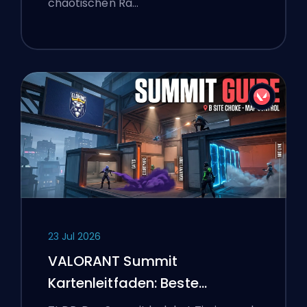
chaotischen Ra…
23 Jul 2026
VALORANT Summit
Kartenleitfaden: Beste
Agenten, Callouts und