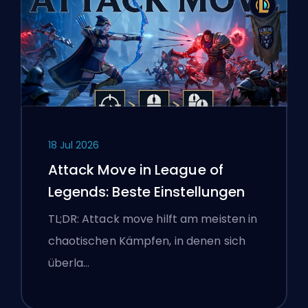
18 Jul 2026
Attack Move in League of
Legends: Beste Einstellungen
TL;DR: Attack move hilft am meisten in
chaotischen Kämpfen, in denen sich
überla…