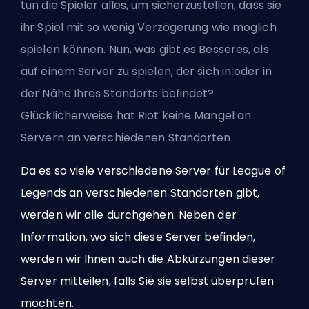
tun die Spieler alles, um sicherzustellen, dass sie
ihr Spiel mit so wenig Verzögerung wie möglich
spielen können. Nun, was gibt es Besseres, als
auf einem Server zu spielen, der sich in oder in
der Nähe Ihres Standorts befindet?
Glücklicherweise hat Riot keine Mangel an
Servern an verschiedenen Standorten.
Da es so viele verschiedene Server für League of
Legends an verschiedenen Standorten gibt,
werden wir alle durchgehen. Neben der
Information, wo sich diese Server befinden,
werden wir Ihnen auch die Abkürzungen dieser
Server mitteilen, falls Sie sie selbst überprüfen
möchten.