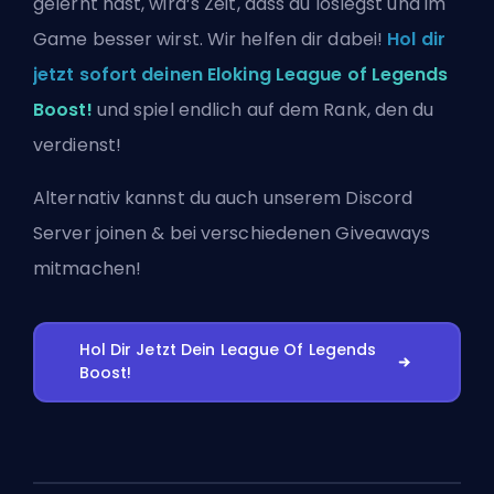
gelernt hast, wird’s Zeit, dass du loslegst und im
Game besser wirst. Wir helfen dir dabei!
Hol dir
jetzt sofort deinen Eloking League of Legends
Boost!
und spiel endlich auf dem Rank, den du
verdienst!
Alternativ kannst du auch
unserem Discord
Server joinen
& bei verschiedenen Giveaways
mitmachen!
Hol Dir Jetzt Dein League Of Legends
Boost!