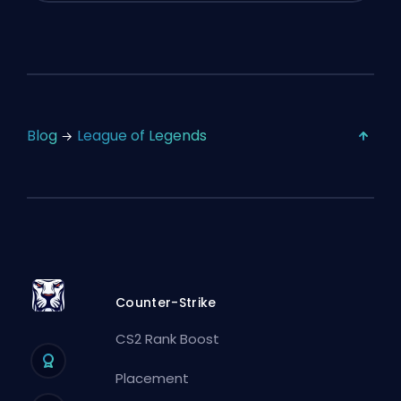
Blog
League of Legends
Counter-Strike
CS2 Rank Boost
Placement