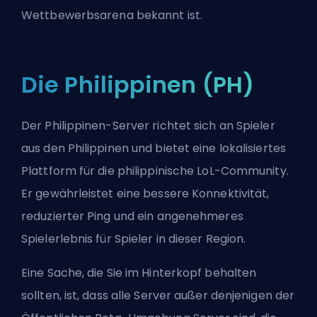
Wettbewerbsarena bekannt ist.
Die Philippinen (PH)
Der Philippinen-Server richtet sich an Spieler
aus den Philippinen und bietet eine lokalisiertes
Plattform für die philippinische LoL-Community.
Er gewährleistet eine bessere Konnektivität,
reduzierter Ping und ein angenehmeres
Spielerlebnis für Spieler in dieser Region.
Eine Sache, die Sie im Hinterkopf behalten
sollten, ist, dass alle Server außer denjenigen der