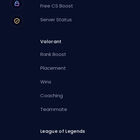
Free CS Boost
Server Status
Valorant
Rank Boost
Placement
Wins
Coaching
Teammate
League of Legends