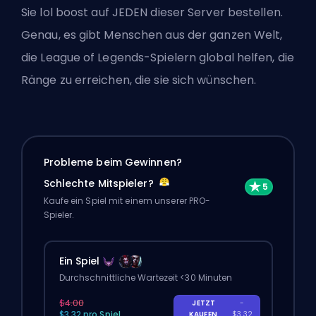
Sie
lol boost
auf JEDEN dieser Server bestellen.
Genau, es gibt Menschen aus der ganzen Welt,
die League of Legends-Spielern global helfen, die
Ränge zu erreichen, die sie sich wünschen.
Probleme beim Gewinnen?
Schlechte Mitspieler?
Kaufe ein Spiel mit einem unserer PRO-
Spieler.
Ein Spiel
Durchschnittliche Wartezeit <30 Minuten
$4.00
JETZT
-
$3.32 pro Spiel
KAUFEN
$3.32