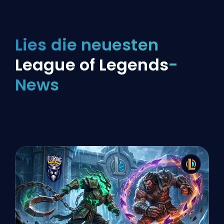
Lies die neuesten
League of Legends
-
News