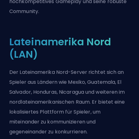
hochkompetitives Gameplay und seine robuste
Community.
Lateinamerika Nord
(LAN)
Der Lateinamerika Nord-Server richtet sich an
Spieler aus Ländern wie Mexiko, Guatemala, El
Salvador, Honduras, Nicaragua und weiteren im
nordlateinamerikanischen Raum. Er bietet eine
lokalisiertes Plattform für Spieler, um
miteinander zu kommunizieren und
gegeneinander zu konkurrieren.