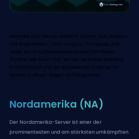
amerika Süd-Server bedient Spieler aus Ländern
wie Argentinien, Chile, Uruguay, Paraguay und
anderen im südlateinamerikanischen Raum.
Ähnlich wie beim LAN-Server wird eine bessere
Konnektivität und ein lokalisiertes Erlebnis für
Spieler in dieser Region sichergestellt.
Nordamerika (NA)
Der Nordamerika-Server ist einer der
prominentesten und am stärksten umkämpften