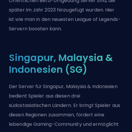
Öffentlichen Beta-Umgebung Server sind, die
später im Jahr 2023 hinzugefügt wurden. Hier
ist
wie man in den neuesten League of Legends-
Servern boosten kann
.
Singapur, Malaysia &
Indonesien (SG)
Der Server für Singapur, Malaysia & Indonesien
bedient Spieler aus diesen drei
südostasiatischen Ländern. Er bringt Spieler aus
diesen Regionen zusammen, fördert eine
lebendige Gaming-Community und ermöglicht