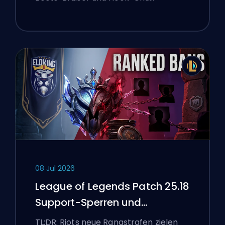
08 Jul 2026
League of Legends Patch 25.18
Support-Sperren und
Boosting-Flaggen
TL;DR: Riots neue Rangstrafen zielen