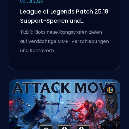
08 Jul 2026
League of Legends Patch 25.18
Support-Sperren und
Boosting-Flaggen
TL;DR: Riots neue Rangstrafen zielen
auf verdächtige MMR-Verschiebungen
und Kontoverh…