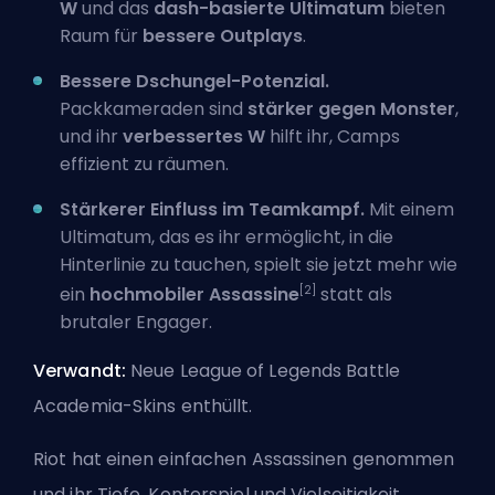
W
und das
dash-basierte Ultimatum
bieten
Raum für
bessere Outplays
.
Bessere Dschungel-Potenzial.
Packkameraden sind
stärker gegen Monster
,
und ihr
verbessertes W
hilft ihr, Camps
effizient zu räumen.
Stärkerer Einfluss im Teamkampf.
Mit einem
Ultimatum, das es ihr ermöglicht, in die
Hinterlinie zu tauchen, spielt sie jetzt mehr wie
[2]
ein
hochmobiler Assassine
statt als
brutaler Engager.
Verwandt:
Neue League of Legends Battle
Academia-Skins enthüllt
.
Riot hat einen einfachen Assassinen genommen
und ihr Tiefe, Konterspiel und Vielseitigkeit