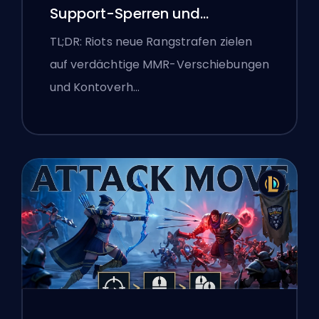
Support-Sperren und
Boosting-Flaggen
TL;DR: Riots neue Rangstrafen zielen
auf verdächtige MMR-Verschiebungen
und Kontoverh…