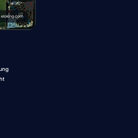
lung
ht