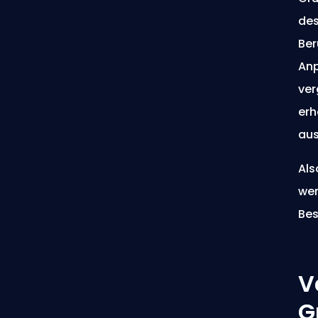
des
Ber
Anp
ver
erh
aus
Als
wer
Bes
V
G