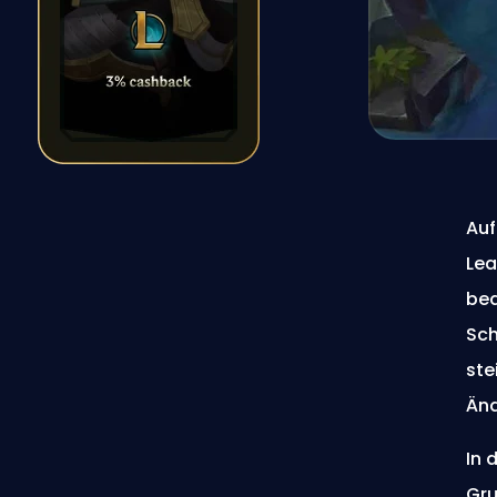
Auf
Lea
bed
Sch
ste
Änd
In 
Gru