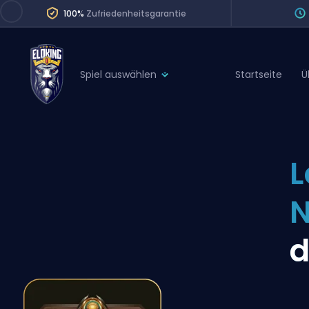
100%
Zufriedenheitsgarantie
Spiel auswählen
Startseite
Ü
League of Legends
League 
Marvel Rivals
SERVICES
Valorant
L
Division Boos
Dota 2
Placements
Counter-Strike
Wins
Overwatch 2
d
Coaching
Rocket League
Path of Exile 2
Teammate