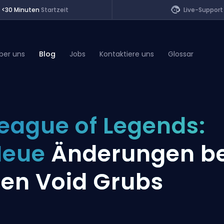
<30 Minuten
Startzeit
Live-Support
ber uns
Blog
Jobs
Kontaktiere uns
Glossar
of Legends
eague of Legends:
t
Neue
Änderungen be
en Void Grubs