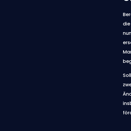
Ber
die
nun
ers
Mar
be
Sol
zwe
Änd
ins
för