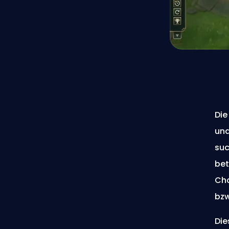
Die
und
suc
bet
Cha
bzw
Die