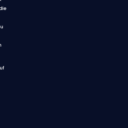
die
zu
n
uf