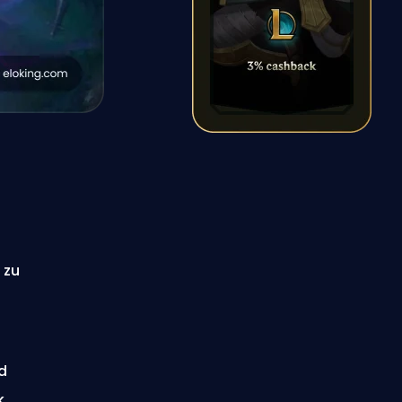
 zu
d
k