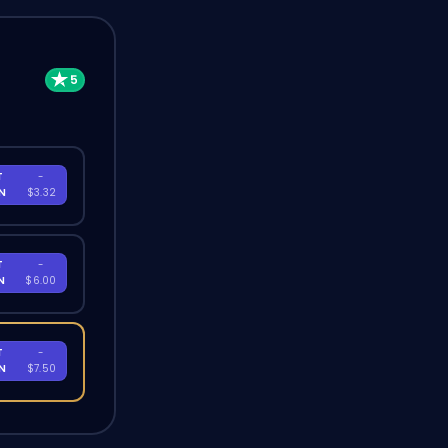
T
-
EN
$3.32
T
-
EN
$6.00
T
-
EN
$7.50