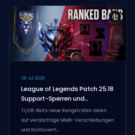
08 Jul 2026
League of Legends Patch 25.18
Support-Sperren und
Boosting-Flaggen
TL;DR: Riots neue Rangstrafen zielen
auf verdächtige MMR-Verschiebungen
und Kontoverh…