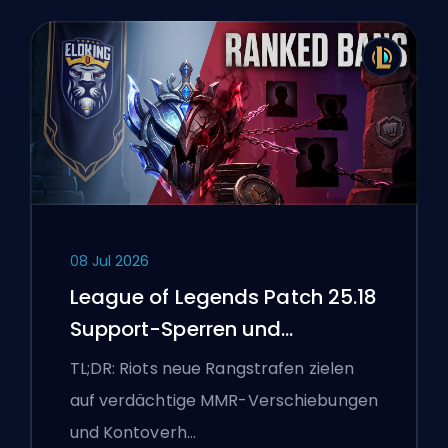
08 Jul 2026
League of Legends Patch 25.18
Support-Sperren und
Boosting-Flaggen
TL;DR: Riots neue Rangstrafen zielen
auf verdächtige MMR-Verschiebungen
und Kontoverh…