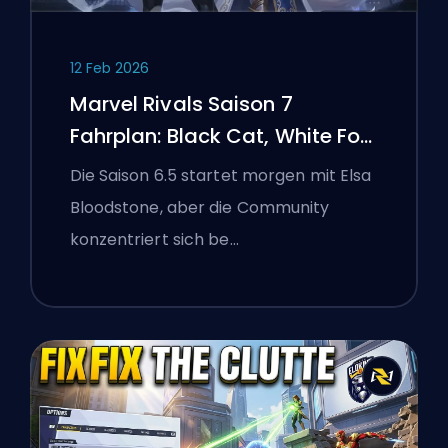
12 Feb 2026
Marvel Rivals Saison 7
Fahrplan: Black Cat, White Fox
und das Monsters Take
Die Saison 6.5 startet morgen mit Elsa
Manhattan Event
Bloodstone, aber die Community
konzentriert sich be…