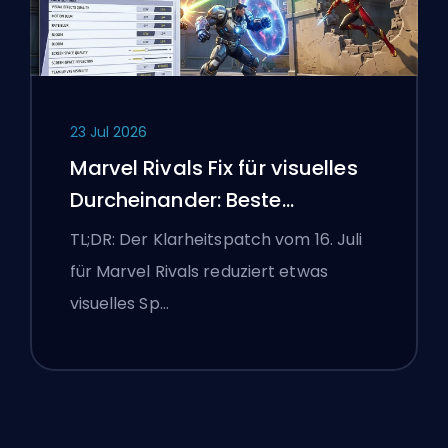
23 Jul 2026
Marvel Rivals Fix für visuelles
Durcheinander: Beste
wettbewerbsorientierte
TL;DR: Der Klarheitspatch vom 16. Juli
Einstellungen nach dem Patch
für Marvel Rivals reduziert etwas
vom 16. Juli
visuelles Sp…