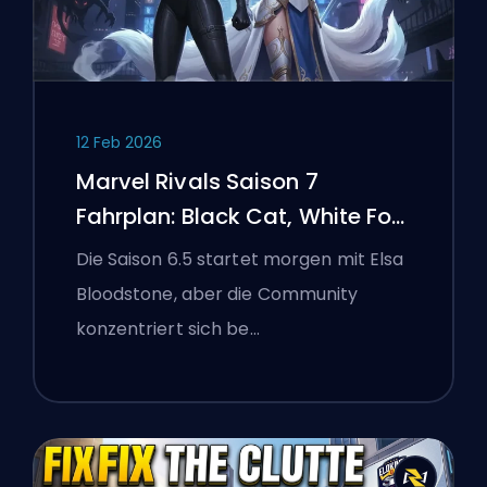
12 Feb 2026
Marvel Rivals Saison 7
Fahrplan: Black Cat, White Fox
und das Monsters Take
Die Saison 6.5 startet morgen mit Elsa
Manhattan Event
Bloodstone, aber die Community
konzentriert sich be…