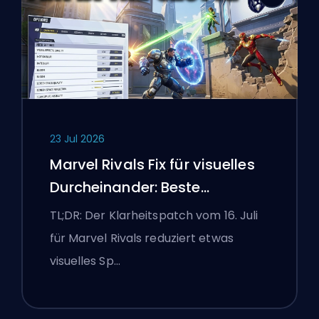
23 Jul 2026
Marvel Rivals Fix für visuelles
Durcheinander: Beste
wettbewerbsorientierte
TL;DR: Der Klarheitspatch vom 16. Juli
Einstellungen nach dem Patch
für Marvel Rivals reduziert etwas
vom 16. Juli
visuelles Sp…