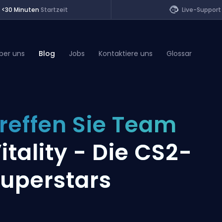
<30 Minuten
Startzeit
Live-Support
ber uns
Blog
Jobs
Kontaktiere uns
Glossar
of Legends
reffen Sie Team
t
itality - Die CS2-
uperstars