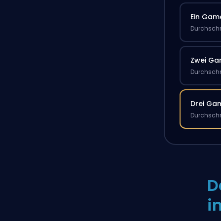
Ein Gam
Durchschn
Zwei G
Durchschn
Drei Ga
Durchschn
D
i