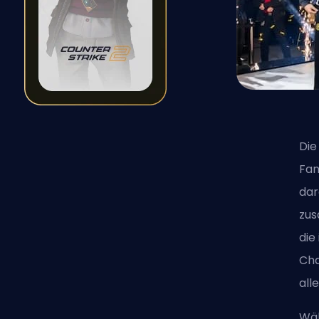
Die
Fan
dar
zus
die
Cha
all
Wäh