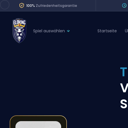
100%
Zufriedenheitsgarantie
Spiel auswählen
Startseite
Ü
League of Legends
League 
Marvel Rivals
SERVICES
Valorant
T
Division Boos
Dota 2
Placements
V
Counter-Strike
Wins
Overwatch 2
S
Coaching
Rocket League
Path of Exile 2
Teammate