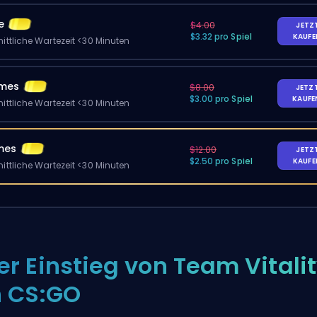
e
$4.00
JETZ
$3.32 pro Spiel
KAUF
ittliche Wartezeit <30 Minuten
ames
$8.00
JETZ
$3.00 pro Spiel
KAUF
ittliche Wartezeit <30 Minuten
mes
$12.00
JETZ
$2.50 pro Spiel
KAUF
ittliche Wartezeit <30 Minuten
er Einstieg von Team Vitali
n CS:GO