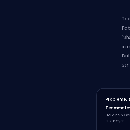
Tea
Fab
"Sh
in 
Dut
Str
Probleme, 
Teammate
Hol dir ein 
PRO Player.