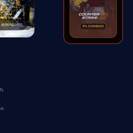
n,
en