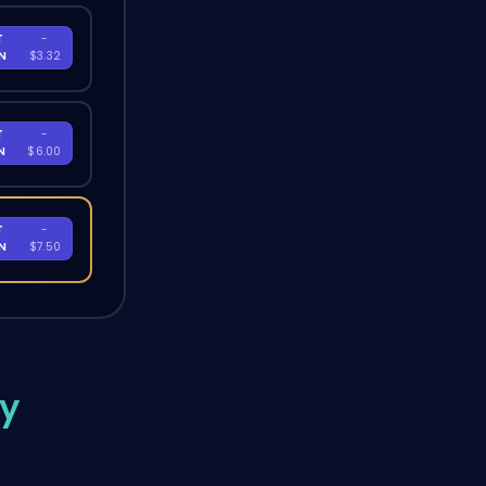
T
-
EN
$3.32
T
-
EN
$6.00
T
-
EN
$7.50
ty