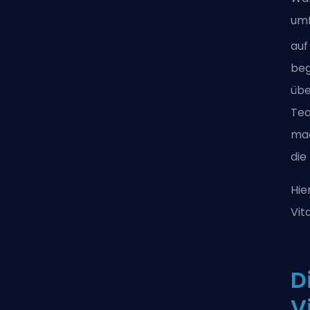
umf
auf
beg
übe
Tea
mac
die
Hie
Vit
D
V