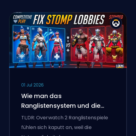
01 Jul 2026
Wie man das
Ranglistensystem und die
überlegenen Lobbys von
TL;DR: Overwatch 2 Ranglistenspiele
Overwatch 2 repariert
fühlen sich kaputt an, weil die