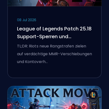
08 Jul 2026
League of Legends Patch 25.18
Support-Sperren und
Boosting-Flaggen
TL;DR: Riots neue Rangstrafen zielen
auf verdächtige MMR-Verschiebungen
und Kontoverh…