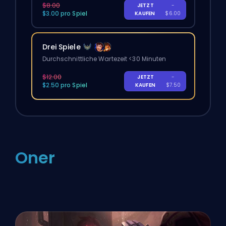
$8.00
JETZT
-
$3.00 pro Spiel
KAUFEN
$6.00
Drei Spiele
Durchschnittliche Wartezeit <30 Minuten
$12.00
JETZT
-
$2.50 pro Spiel
KAUFEN
$7.50
Oner