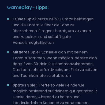
Gameplay-Tipps:
Frühes Spiel:
Nutze dein Q, um zu belästigen
und die Kontrolle über die Lane zu
übernehmen. E regnet herab, um zu zonen
und zu pokern, und schafft gute
Handelsmöglichkeiten.
Mittleres Spiel:
Schließe dich mit deinem
Team zusammen. Wenn möglich, bereite dich
darauf vor, für dein R zusammenzukommen.
Das kann sehr effektiv sein, um Ziele zu setzen
und Teamkämpfe zu etablieren.
Spätes Spiel:
Treffe so viele Feinde wie
möglich basierend auf deinem gut getimten R.
Denke daran, Abstand zu halten und
kontinuierlichen Schaden zu verursachen.