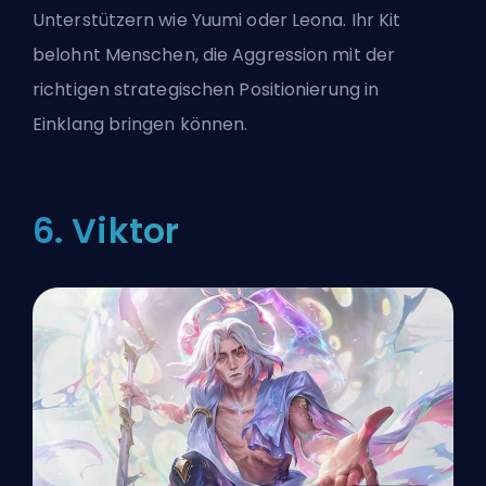
Unterstützern wie Yuumi oder Leona. Ihr Kit
belohnt Menschen, die Aggression mit der
richtigen strategischen Positionierung in
Einklang bringen können.
6. Viktor