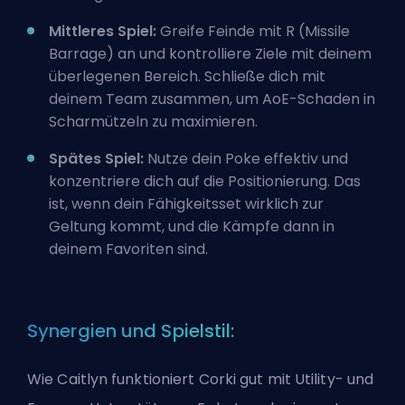
Mittleres Spiel:
Greife Feinde mit R (Missile
Barrage) an und kontrolliere Ziele mit deinem
überlegenen Bereich. Schließe dich mit
deinem Team zusammen, um AoE-Schaden in
Scharmützeln zu maximieren.
Spätes Spiel:
Nutze dein Poke effektiv und
konzentriere dich auf die Positionierung. Das
ist, wenn dein Fähigkeitsset wirklich zur
Geltung kommt, und die Kämpfe dann in
deinem Favoriten sind.
Synergien und Spielstil:
Wie Caitlyn funktioniert Corki gut mit Utility- und