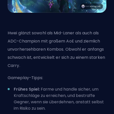
Hwei glänzt sowohl als Mid-Laner als auch als
ADC-Champion mit großem AoE und ziemlich
unvorhersehbaren Kombos. Obwohl er anfangs
schwach ist, entwickelt er sich zu einem starken
Carry.
Gameplay-Tipps:
Frühes Spiel:
Farme und handle sicher, um
Kraftschläge zu erreichen, und bestraffe
Gegner, wenn sie überdehnen, anstatt selbst
im Risiko zu sein.