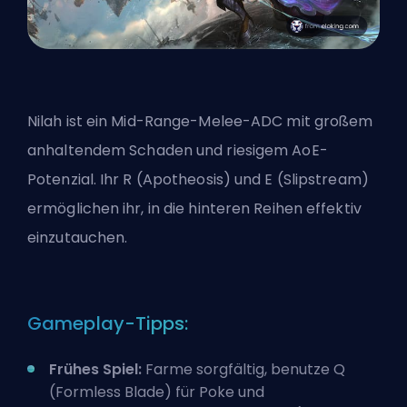
Nilah ist ein Mid-Range-Melee-ADC mit großem
anhaltendem Schaden und riesigem AoE-
Potenzial. Ihr R (Apotheosis) und E (Slipstream)
ermöglichen ihr, in die hinteren Reihen effektiv
einzutauchen.
Gameplay-Tipps:
Frühes Spiel:
Farme sorgfältig, benutze Q
(Formless Blade) für Poke und