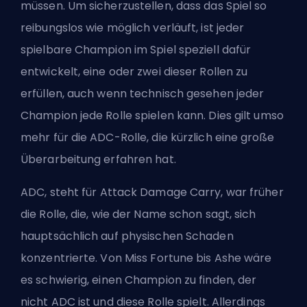
müssen. Um sicherzustellen, dass das Spiel so
reibungslos wie möglich verläuft, ist jeder
spielbare Champion im Spiel speziell dafür
entwickelt, eine oder zwei dieser Rollen zu
erfüllen, auch wenn technisch gesehen jeder
Champion jede Rolle spielen kann. Dies gilt umso
mehr für die ADC-Rolle, die kürzlich eine große
Überarbeitung erfahren hat.
ADC,
steht für Attack Damage Carry
, war früher
die Rolle, die, wie der Name schon sagt, sich
hauptsächlich auf physischen Schaden
konzentrierte. Von Miss Fortune bis Ashe wäre
es schwierig, einen Champion zu finden, der
nicht ADC ist und diese Rolle spielt. Allerdings