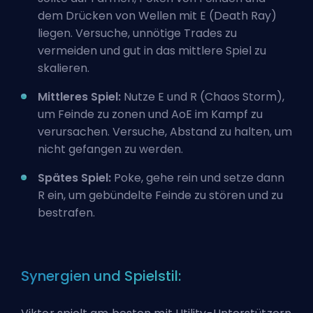
dem Drücken von Wellen mit E (Death Ray)
liegen. Versuche, unnötige Trades zu
vermeiden und gut in das mittlere Spiel zu
skalieren.
Mittleres Spiel:
Nutze E und R (Chaos Storm),
um Feinde zu zonen und AoE im Kampf zu
verursachen. Versuche, Abstand zu halten, um
nicht gefangen zu werden.
Spätes Spiel:
Poke, gehe rein und setze dann
R ein, um gebündelte Feinde zu stören und zu
bestrafen.
Synergien und Spielstil: