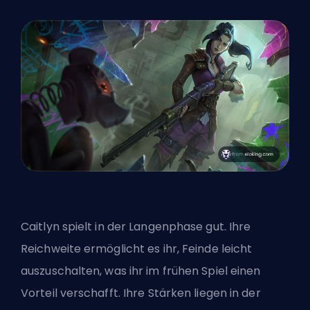
Caitlyn spielt in der Langenphase gut. Ihre
Reichweite ermöglicht es ihr, Feinde leicht
auszuschalten, was ihr im frühen Spiel einen
Vorteil verschafft. Ihre Stärken liegen in der