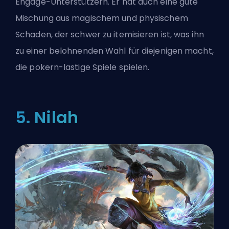
Engage-Unterstützern. Er hat auch eine gute
Mischung aus magischem und physischem
Schaden, der schwer zu itemisieren ist, was ihn
zu einer belohnenden Wahl für diejenigen macht,
die pokern-lastige Spiele spielen.
5. Nilah