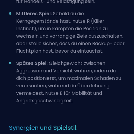
für Handels- und Belästigung sein.
Mittleres Spiel:
Sobald du
die
Kerngegenstände
hast, nutze R (Killer
Instinct), um in Kämpfen die Position zu
wechseln und vorrangige Ziele auszuschalten,
aber stelle sicher, dass du einen Backup- oder
Fluchtplan hast, bevor du eintauchst.
Spätes Spiel:
Gleichgewicht zwischen
Aggression und Vorsicht wahren, indem du
dich positionierst, um maximalen Schaden zu
verursachen, während du Überdehnung
vermeidest. Nutze E für Mobilität und
Angriffsgeschwindigkeit.
Synergien und Spielstil: