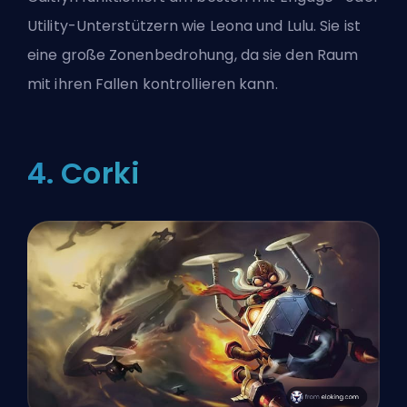
Utility-Unterstützern wie Leona und Lulu. Sie ist
eine große Zonenbedrohung, da sie den Raum
mit ihren Fallen kontrollieren kann.
4. Corki