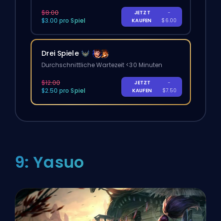
$8.00
JETZT
-
$3.00 pro Spiel
KAUFEN
$6.00
Drei Spiele
Durchschnittliche Wartezeit <30 Minuten
$12.00
JETZT
-
$2.50 pro Spiel
KAUFEN
$7.50
9: Yasuo