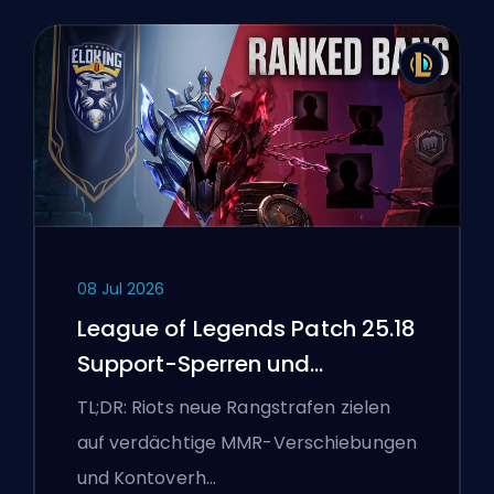
08 Jul 2026
League of Legends Patch 25.18
Support-Sperren und
Boosting-Flaggen
TL;DR: Riots neue Rangstrafen zielen
auf verdächtige MMR-Verschiebungen
und Kontoverh…