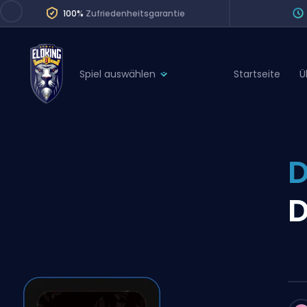
100%
Zufriedenheitsgarantie
Spiel auswählen
Startseite
Ü
League of Legends
League 
Marvel Rivals
SERVICES
Valorant
D
Division Boos
Dota 2
Placements
D
Counter-Strike
Wins
Overwatch 2
Coaching
Rocket League
Path of Exile 2
Teammate