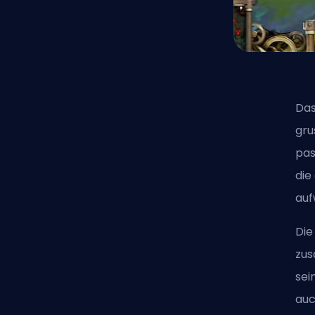
Das
gru
pas
die
auf
Die
zus
sei
auc