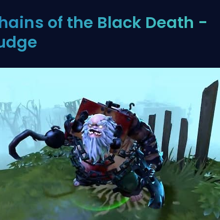
hains of the Black Death -
udge