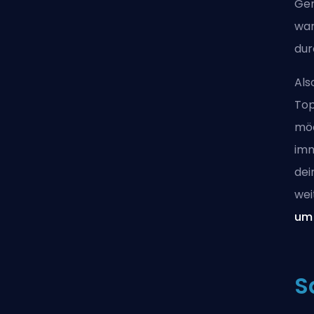
Gen
war
dur
Als
Top
möc
im
dei
wei
um
S