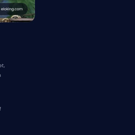
et,
n
f