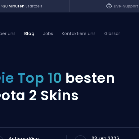
<30 Minuten
Startzeit
Live-Support
ber uns
Blog
Jobs
Kontaktiere uns
Glossar
of Legends
ie Top 10
besten
t
ota 2 Skins
03 Feb 2026
Anthony King