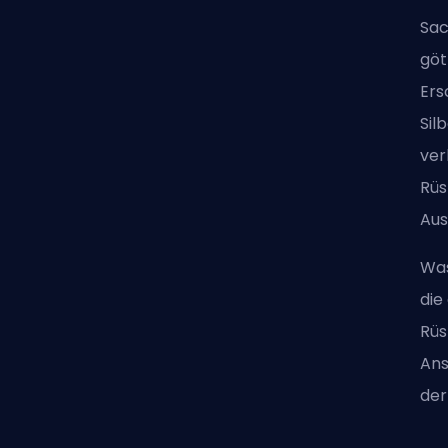
Sac
göt
Ers
Sil
ver
Rüs
Aus
Was
die
Rüs
Ans
der