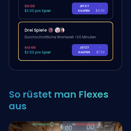
$8.00
JETZT
-
$3.00 pro Spiel
KAUFEN
$6.00
Drei Spiele
Durchschnittliche Wartezeit <30 Minuten
$12.00
JETZT
-
$2.50 pro Spiel
KAUFEN
$7.50
So rüstet man Flexes
aus