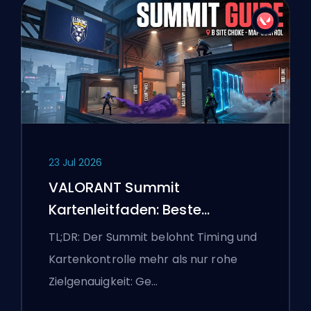
23 Jul 2026
VALORANT Summit
Kartenleitfaden: Beste
Agenten, Callouts und
TL;DR: Der Summit belohnt Timing und
Smokes
Kartenkontrolle mehr als nur rohe
Zielgenauigkeit: Ge…