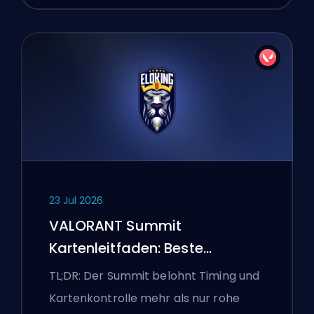
23 Jul 2026
VALORANT Summit
Kartenleitfaden: Beste
Agenten, Callouts und
TL;DR: Der Summit belohnt Timing und
Smokes
Kartenkontrolle mehr als nur rohe