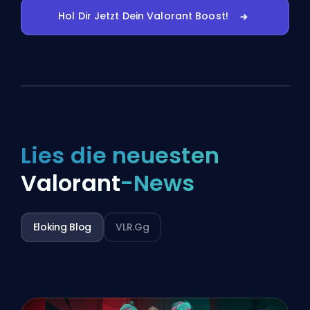
Hol Dir Jetzt Dein Valorant Boost!
Lies die neuesten
Valorant
-News
Eloking Blog
VLR.gg