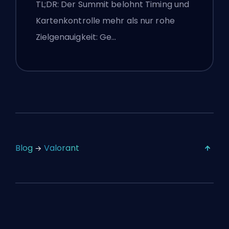
Agenten, Callouts und
TL;DR: Der Summit belohnt Timing und
Smokes
Kartenkontrolle mehr als nur rohe
Zielgenauigkeit: Ge…
Blog
Valorant