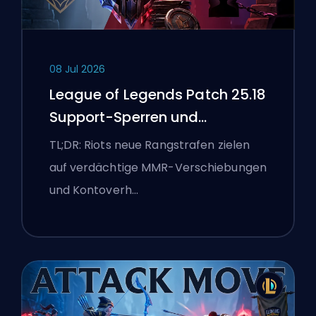
08 Jul 2026
League of Legends Patch 25.18
Support-Sperren und
Boosting-Flaggen
TL;DR: Riots neue Rangstrafen zielen
auf verdächtige MMR-Verschiebungen
und Kontoverh…