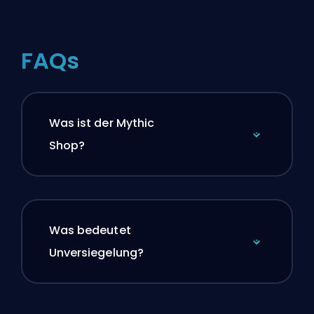
FAQs
Was ist der Mythic
Shop?
Was bedeutet
Unversiegelung?