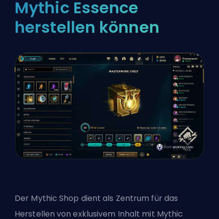
Mythic Essence
herstellen können
Der Mythic Shop dient als Zentrum für das
Herstellen von exklusivem Inhalt mit Mythic