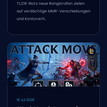
Boosting-Flaggen
TL;DR: Riots neue Rangstrafen zielen
auf verdächtige MMR-Verschiebungen
und Kontoverh…
18 Jul 2026