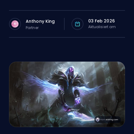
03 Feb 2026
Anthony King
A
Aktualisiert am
Partner