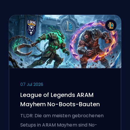
07 Jul 2026
League of Legends ARAM
Mayhem No-Boots-Bauten
TL;DR: Die am meisten gebrochenen
Setups in ARAM Mayhem sind No-