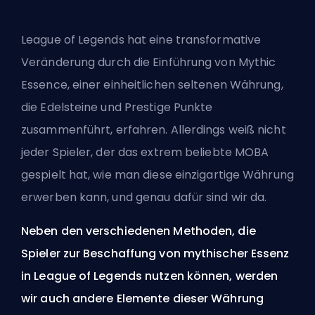
League of Legends hat eine transformative
Veränderung durch die Einführung von Mythic
Essence, einer einheitlichen seltenen Währung,
die Edelsteine und Prestige Punkte
zusammenführt, erfahren. Allerdings weiß nicht
jeder Spieler, der das extrem beliebte
MOBA
gespielt hat, wie man diese einzigartige Währung
erwerben kann, und genau dafür sind wir da.
Neben den verschiedenen Methoden, die
Spieler zur Beschaffung von mythischer Essenz
in League of Legends nutzen können, werden
wir auch andere Elemente dieser Währung