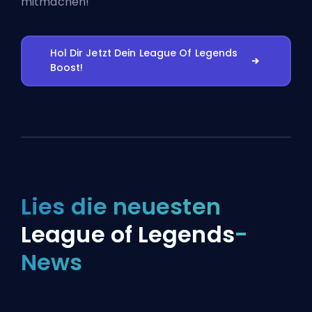
mitmachen!
Hol Dir Jetzt Dein League Of Legends
Boost!
Lies die neuesten
League of Legends
-
News