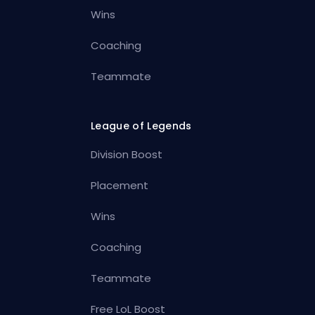
Wins
Coaching
Teammate
League of Legends
Division Boost
Placement
Wins
Coaching
Teammate
Free LoL Boost