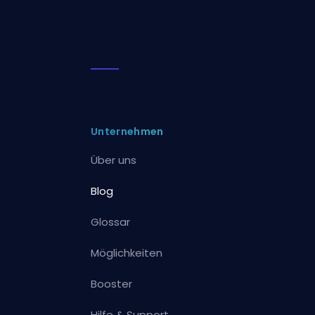
Unternehmen
Über uns
Blog
Glossar
Möglichkeiten
Booster
Hilfe & Support