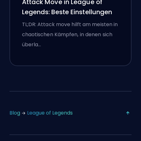
Attack Move in League of
Legends: Beste Einstellungen
TL;DR: Attack move hilft am meisten in
chaotischen Kämpfen, in denen sich
überla…
Blog
League of Legends