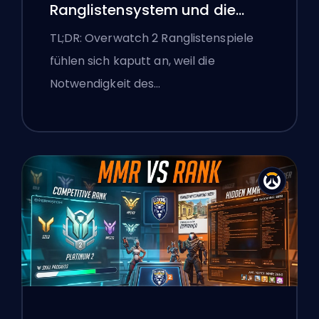
Ranglistensystem und die
überlegenen Lobbys von
TL;DR: Overwatch 2 Ranglistenspiele
Overwatch 2 repariert
fühlen sich kaputt an, weil die
Notwendigkeit des…