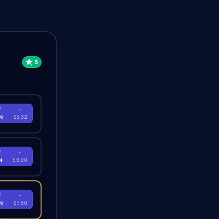
T
-
EN
$3.32
T
-
EN
$6.00
T
-
EN
$7.50