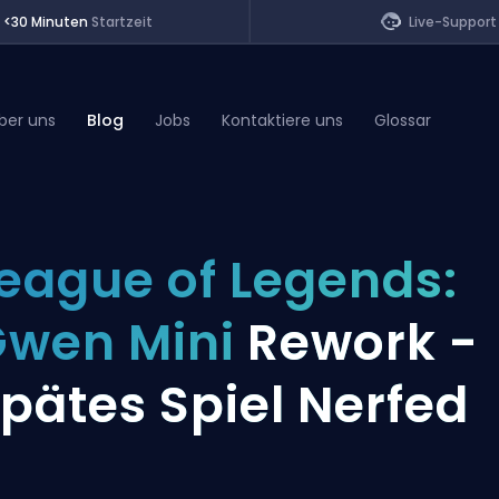
<30 Minuten
Startzeit
Live-Support
ber uns
Blog
Jobs
Kontaktiere uns
Glossar
of Legends
eague of Legends:
t
wen Mini
Rework -
pätes Spiel Nerfed