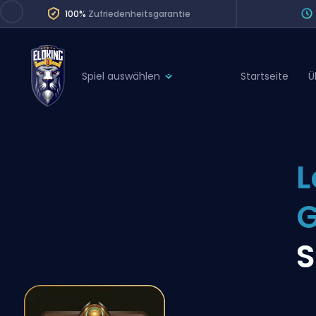
100%
Zufriedenheitsgarantie
Spiel auswählen
Startseite
Ü
League of Legends
League 
Marvel Rivals
SERVICES
Valorant
L
Division Boos
Dota 2
Placements
G
Counter-Strike
Wins
Overwatch 2
S
Coaching
Rocket League
Path of Exile 2
Teammate