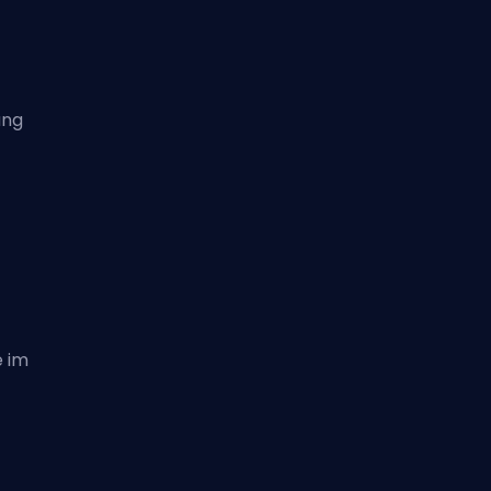
ang
e im