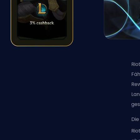
Rio
Fäh
Rew
Lan
ges
Die
Rio