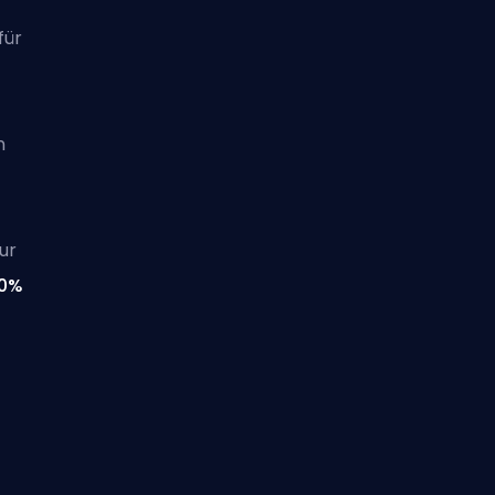
für
n
ur
20%