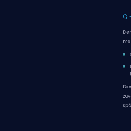
Q 
Der
meh
Die
zuv
spä