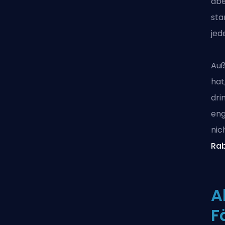
abe
sta
jed
Auß
hat
dri
eng
nic
Ra
A
F