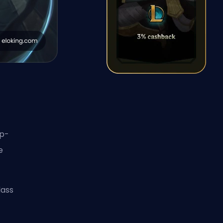
op-
e
dass