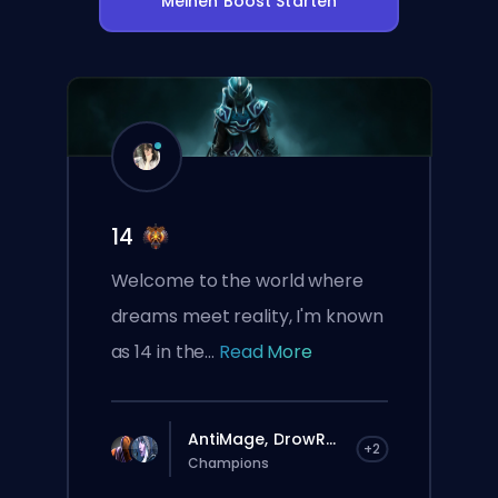
Meinen Boost Starten
14
Welcome to the world where
dreams meet reality, I'm known
as 14 in the...
Read More
AntiMage, DrowR...
+2
Champions