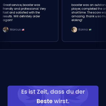
Great service, booster was
booster was an outstan
friendly and professional. Very
player, completed the or
fast and satisfied with the
short time. The score wa
results. Will definitely order
amazing. thank u so m
again!
eloking!
Marcus
Konno
Es ist Zeit, dass du der
Beste
wirst.