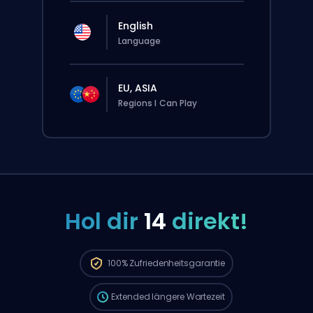
English
Language
EU, ASIA
Regions I Can Play
Hol dir
14
direkt!
Deine Bestellung wird automatisch
diesem Booster zugewiesen, deshalb kann
die Wartezeit länger sein als bei einer
100%
Zufriedenheitsgarantie
normalen Bestellung über die Website.
Extended
längere Wartezeit