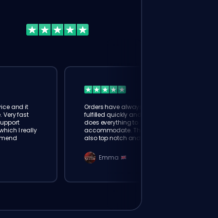
ice and it
Orders have always been
. Very fast
fulfilled quickly and booster
Support
does everything to
hich I really
accommodate. The support is
mmend
also top notch and responds
instantly. Very happy with
eloking
Emma