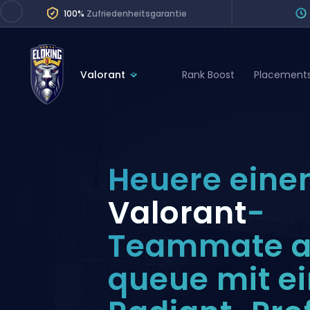
100%
Zufriedenheitsgarantie
Valorant
Rank Boost
Placement
League of Legends
League 
Marvel Rivals
SERVICES
Valorant
Heuere eine
Division Boos
Dota 2
Placements
Valorant
-
Counter-Strike
Wins
Teammate a
Overwatch 2
Coaching
Rocket League
queue mit e
Path of Exile 2
Teammate