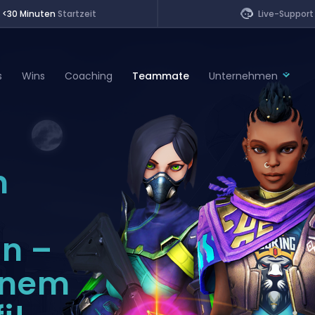
<30 Minuten
Startzeit
Live-Support
s
Wins
Coaching
Teammate
Unternehmen
of Legends
n
t
n –
inem