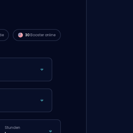
Radiant Spieler aus
North America sind
verfügbar und können deine Bestellung
sofort starten. 🔥
tie
30
Booster online
Stunden