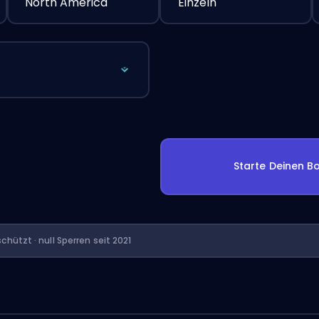
North America
Einzeln
Starte Deinen Bo
chützt · null Sperren seit 2021