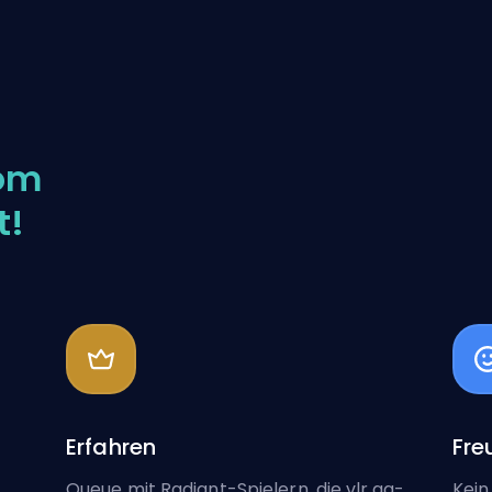
om
t!
Erfahren
Fre
Queue mit Radiant-Spielern, die vlr.gg-
Kein