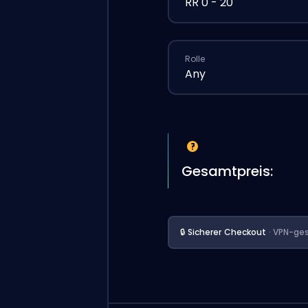
RR 0 - 20
Rolle
Any
Gesamtpreis:
🔒 Sicherer Checkout
· VPN-ges