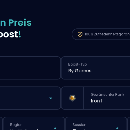
n Preis
oost
!
100%
Zufriedenheitsgaran
Boost-Typ
By Games
Gewünschter Rank
Iron I
Region
Session