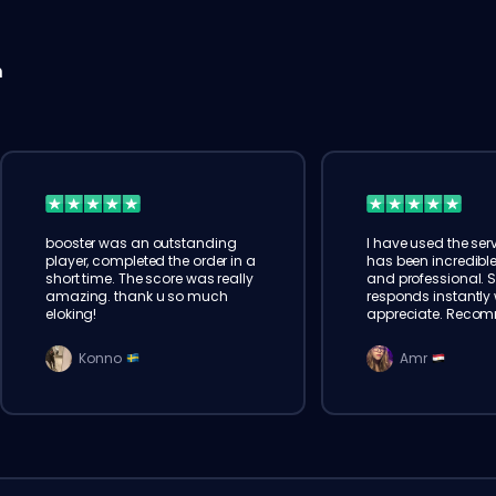
n
booster was an outstanding
I have used the serv
player, completed the order in a
has been incredible
short time. The score was really
and professional. 
amazing. thank u so much
responds instantly w
eloking!
appreciate. Reco
Konno
Amr