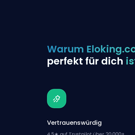
Warum Eloking.c
perfekt für dich
is
Vertrauenswürdig
4.5★ auf Trustpilot über 20.000+