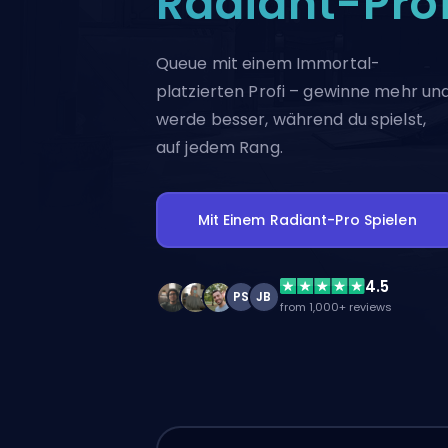
Radiant-Prof
Queue mit einem Immortal-
platzierten Profi – gewinne mehr un
werde besser, während du spielst,
auf jedem Rang.
Mit Einem Radiant-Pro Spielen
4.5
PS
JB
from 1,000+ reviews