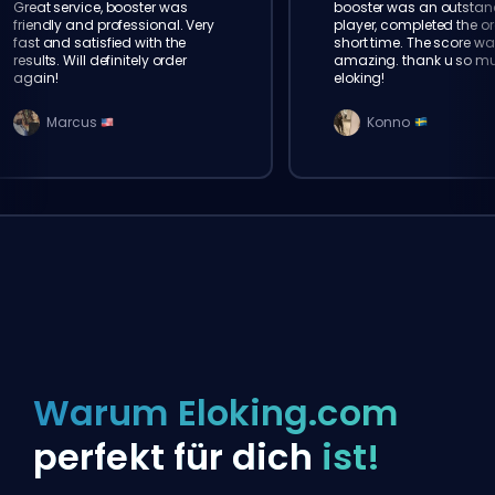
Great service, booster was
booster was an outstan
friendly and professional. Very
player, completed the or
fast and satisfied with the
short time. The score wa
results. Will definitely order
amazing. thank u so m
again!
eloking!
Marcus
Konno
Warum Eloking.com
perfekt für dich
ist!