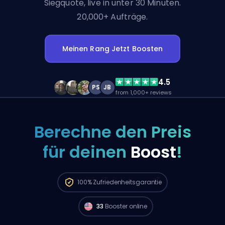
Siegquote, live in unter 30 Minuten.
20,000+ Aufträge.
Meinen Rang Jetzt Boosten
4.5
PS
JB
from 1,000+ reviews
Berechne den Preis
für deinen
Boost
!
Radiant Spieler aus
North America sind
verfügbar und können deine Bestellung
100%
Zufriedenheitsgarantie
sofort starten. 🔥
33
Booster online