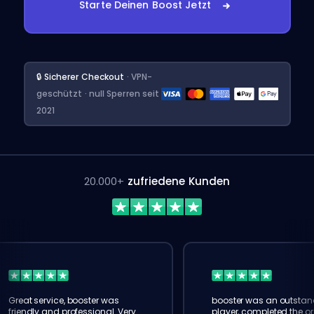
Starte Deinen Boost Jetzt
🔒 Sicherer Checkout
· VPN-
geschützt · null Sperren seit
2021
20.000+
zufriedene Kunden
Great service, booster was
booster was an outstan
friendly and professional. Very
player, completed the or