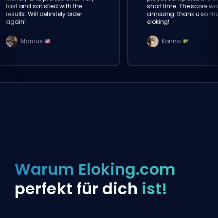
fast and satisfied with the
short time. The score wa
results. Will definitely order
amazing. thank u so m
again!
eloking!
Marcus
Konno
Warum Eloking.com
perfekt für dich
ist!