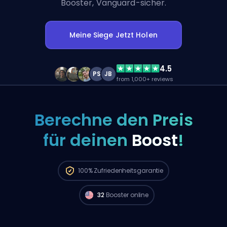
Booster, Vanguard-sicher.
Meine Siege Jetzt Holen
4.5
PS
JB
from 1,000+ reviews
Berechne den Preis
für deinen
Boost
!
Radiant Spieler aus
North America sind
verfügbar und können deine Bestellung
100%
Zufriedenheitsgarantie
sofort starten. 🔥
32
Booster online