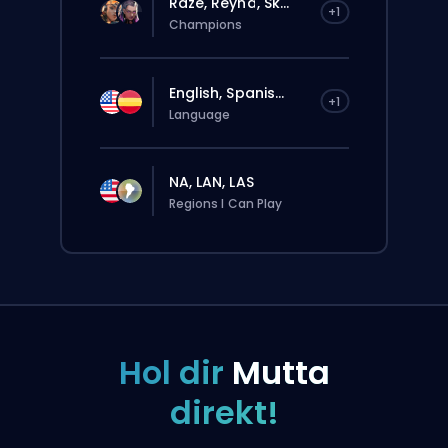
Raze, Reyna, Sk...
+1
Champions
English, Spanis...
+1
Language
NA, LAN, LAS
Regions I Can Play
Hol dir
Mutta
direkt!
Deine Bestellung wird automatisch
diesem Booster zugewiesen, deshalb kann