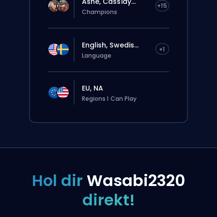
Ashe, Cassidy...
+15
Champions
English, Swedis...
+1
Language
EU, NA
Regions I Can Play
Hol dir
Wasabi2320
direkt!
Deine Bestellung wird automatisch
diesem Booster zugewiesen, deshalb kann