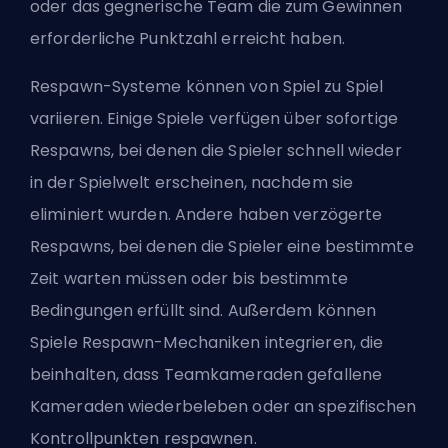
oder das gegnerische Team die zum Gewinnen
erforderliche Punktzahl erreicht haben.
Respawn-Systeme können von Spiel zu Spiel
variieren. Einige Spiele verfügen über sofortige
Respawns, bei denen die Spieler schnell wieder
in der Spielwelt erscheinen, nachdem sie
eliminiert wurden. Andere haben verzögerte
Respawns, bei denen die Spieler eine bestimmte
Zeit warten müssen oder bis bestimmte
Bedingungen erfüllt sind. Außerdem können
Spiele Respawn-Mechaniken integrieren, die
beinhalten, dass Teamkameraden gefallene
Kameraden wiederbeleben oder an spezifischen
Kontrollpunkten respawnen.