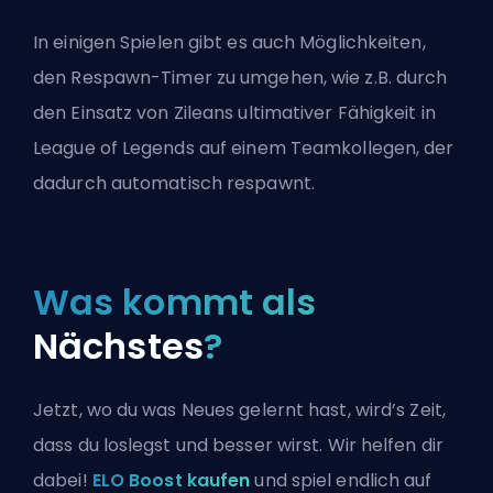
In einigen Spielen gibt es auch Möglichkeiten,
den Respawn-Timer zu umgehen, wie z.B. durch
den Einsatz von Zileans ultimativer Fähigkeit in
League of Legends auf einem Teamkollegen, der
dadurch automatisch respawnt.
Was kommt als
Nächstes
?
Jetzt, wo du was Neues gelernt hast, wird’s Zeit,
dass du loslegst und besser wirst. Wir helfen dir
dabei!
ELO Boost kaufen
und spiel endlich auf