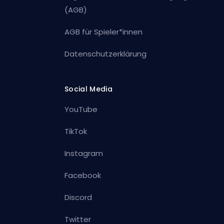
(AGB)
AGB für Spieler*innen
Datenschutzerklärung
Social Media
YouTube
TikTok
Instagram
Facebook
Discord
Twitter