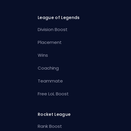
League of Legends
Division Boost
Placement
Wins
Coaching
Teammate
Free LoL Boost
Rocket League
Rank Boost