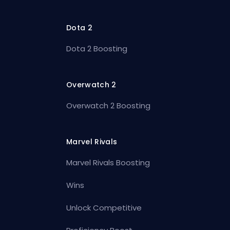
Dota 2
Dota 2 Boosting
Overwatch 2
Overwatch 2 Boosting
Marvel Rivals
Marvel Rivals Boosting
Wins
Unlock Competitive