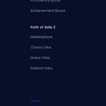
Proficiency Boost
Achievement Boost
Path of Exile 2
Marketplace
Chaos Orbs
Divine Orbs
Exalted Orbs