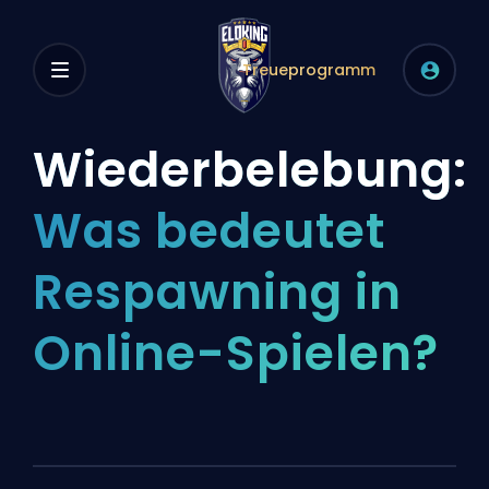
Treueprogramm
Wiederbelebung:
Was bedeutet
Respawning in
Online-Spielen?