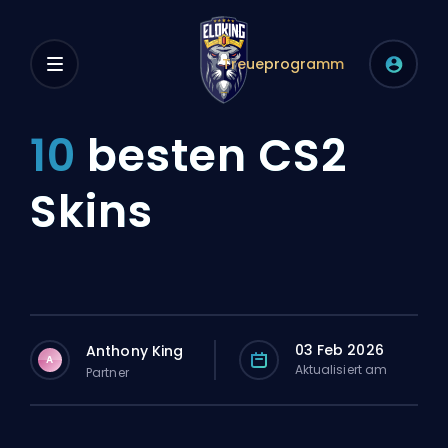
Treueprogramm
10
besten CS2
Skins
03 Feb 2026
Anthony King
A
Aktualisiert am
Partner