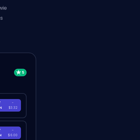
wie
ns
T
-
EN
$3.32
T
-
EN
$6.00