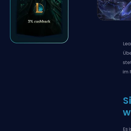
Lea
Übe
ste
im 
S
w
Es 