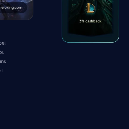
ei.
oL
uns
t.