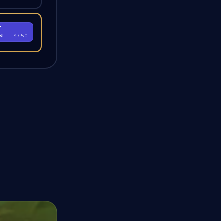
T
-
EN
$7.50