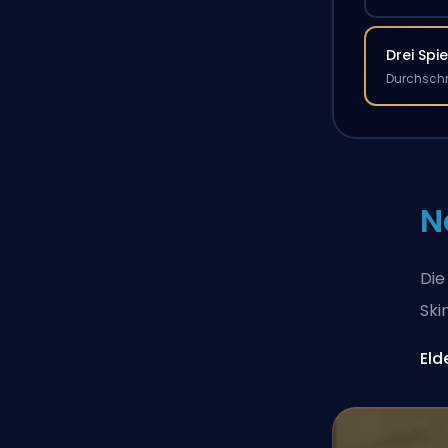
Drei Spie
Durchschn
N
Die
Ski
Eld