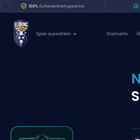
100%
Zufriedenheitsgarantie
Spiel auswählen
Startseite
Ü
League of Legends
League 
Marvel Rivals
SERVICES
Valorant
Division Boos
Dota 2
Placements
S
Counter-Strike
Wins
Overwatch 2
Coaching
Rocket League
Path of Exile 2
Teammate