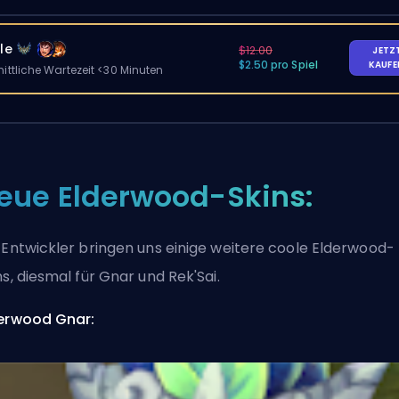
le
$12.00
JETZ
$2.50 pro Spiel
KAUF
ittliche Wartezeit <30 Minuten
eue Elderwood-Skins:
 Entwickler bringen uns einige weitere coole Elderwood-
ns, diesmal für Gnar und Rek'Sai.
erwood Gnar: