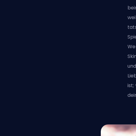
bei
wei
tat
Spi
Wen
Ski
und
Lie
ist
dei