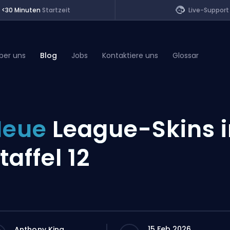
<30 Minuten
Startzeit
Live-Support
ber uns
Blog
Jobs
Kontaktiere uns
Glossar
of Legends
Neue
League-Skins 
t
taffel 12
15 Feb 2026
Anthony King