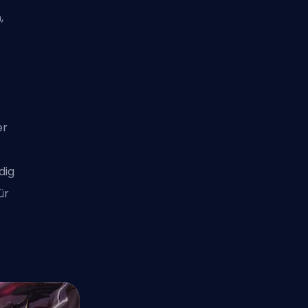
,
er
dig
ür