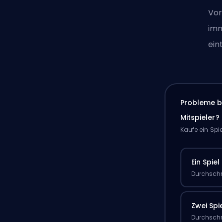
Vor
imm
ein
Probleme b
Mitspieler?
Kaufe ein Spi
Ein Spiel
Durchschn
Zwei Spi
Durchschn