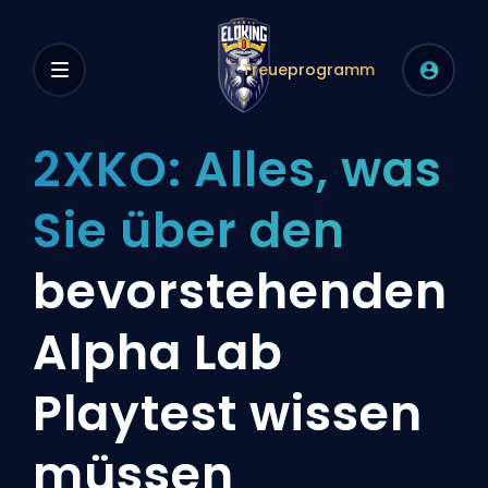
Treueprogramm
2XKO: Alles, was
Sie über den
bevorstehenden
Alpha Lab
Playtest wissen
müssen