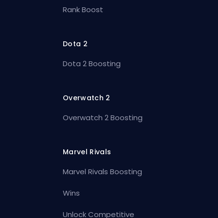
Rank Boost
Dota 2
Dota 2 Boosting
Overwatch 2
Overwatch 2 Boosting
Marvel Rivals
Marvel Rivals Boosting
Wins
Unlock Competitive