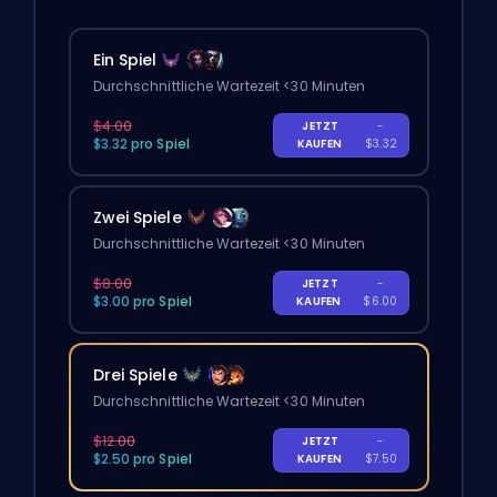
Ein Spiel
Durchschnittliche Wartezeit <30 Minuten
$4.00
JETZT
-
$3.32 pro Spiel
KAUFEN
$3.32
Zwei Spiele
Durchschnittliche Wartezeit <30 Minuten
$8.00
JETZT
-
$3.00 pro Spiel
KAUFEN
$6.00
Drei Spiele
Durchschnittliche Wartezeit <30 Minuten
$12.00
JETZT
-
$2.50 pro Spiel
KAUFEN
$7.50