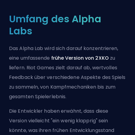
Umfang des Alpha
Labs
Das Alpha Lab wird sich darauf konzentrieren,
eine umfassende
frühe Version von 2XKO
zu
liefern. Riot Games zielt darauf ab, wertvolles
Feedback über verschiedene Aspekte des Spiels
zu sammeln, von Kampfmechaniken bis zum
gesamten Spielerlebnis.
Die Entwickler haben erwähnt, dass diese
Version vielleicht "ein wenig klapprig" sein
könnte, was ihren frühen Entwicklungsstand