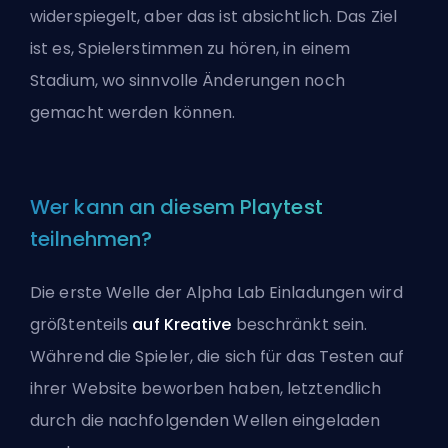
widerspiegelt, aber das ist absichtlich. Das Ziel
ist es, Spielerstimmen zu hören, in einem
Stadium, wo sinnvolle Änderungen noch
gemacht werden können.
Wer kann an diesem Playtest
teilnehmen?
Die erste Welle der Alpha Lab Einladungen wird
größtenteils
auf Kreative
beschränkt sein.
Während die Spieler, die sich für das Testen auf
ihrer Website beworben haben, letztendlich
durch die nachfolgenden Wellen eingeladen