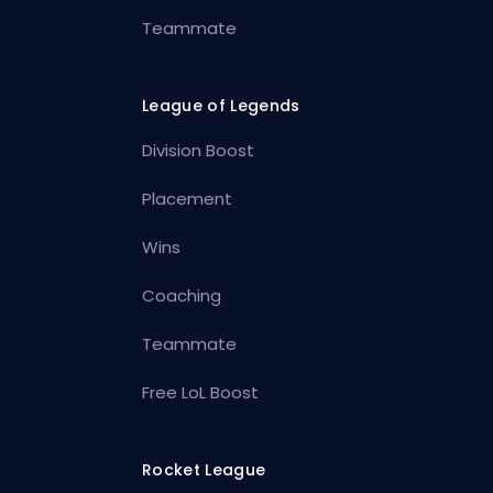
Teammate
League of Legends
Division Boost
Placement
Wins
Coaching
Teammate
Free LoL Boost
Rocket League