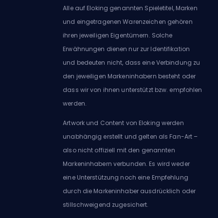
Alle auf Eloking genannten Spieletitel, Marken
und eingetragenen Warenzeichen gehören
ihren jeweiligen Eigentümern. Solche
Erwähnungen dienen nur zur Identifikation
und bedeuten nicht, dass eine Verbindung zu
den jeweiligen Markeninhabern besteht oder
dass wir von ihnen unterstützt bzw. empfohlen
werden.
Artwork und Content von Eloking werden
unabhängig erstellt und gelten als Fan-Art –
also nicht offiziell mit den genannten
Markeninhabern verbunden. Es wird weder
eine Unterstützung noch eine Empfehlung
durch die Markeninhaber ausdrücklich oder
stillschweigend zugesichert.