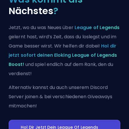
Nächstes
?
Jetzt, wo du was Neues über
League of Legends
gelernt hast, wird’s Zeit, dass du loslegst und im
Game besser wirst. Wir helfen dir dabei!
Hol dir
jetzt sofort deinen Eloking League of Legends
Boost!
und spiel endlich auf dem Rank, den du
verdienst!
Alternativ kannst du auch
unserem Discord
Server joinen
& bei verschiedenen Giveaways
mitmachen!
Hol Dir Jetzt Dein League Of Legends