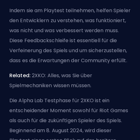
Indem sie am Playtest teilnehmen, helfen Spieler
den Entwicklern zu verstehen, was funktioniert,
was nicht und was verbessert werden muss.
Diese Feedbackschleife ist essentiell für die
Verfeinerung des Spiels und um sicherzustellen,
dass es die Erwartungen der Community erfüllt.
Related:
2XKO: Alles, was Sie über
Spielmechaniken wissen müssen
.
Die Alpha Lab Testphase für 2XKO ist ein
entscheidender Moment sowohl für Riot Games
als auch für die zukünftigen Spieler des Spiels.
Beginnend am 8. August 2024, wird dieser