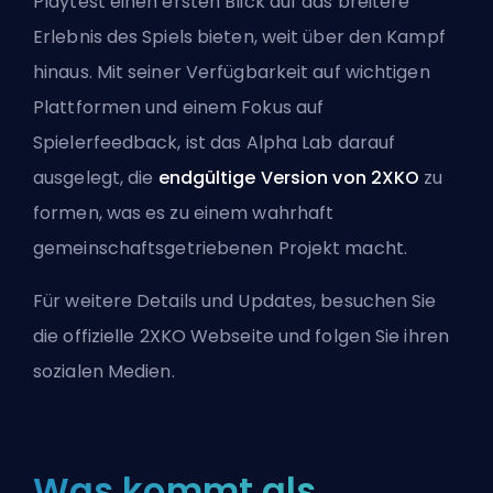
Playtest einen ersten Blick auf das breitere
Erlebnis des Spiels bieten, weit über den Kampf
hinaus. Mit seiner Verfügbarkeit auf wichtigen
Plattformen und einem Fokus auf
Spielerfeedback, ist das Alpha Lab darauf
ausgelegt, die
endgültige Version von 2XKO
zu
formen, was es zu einem wahrhaft
gemeinschaftsgetriebenen Projekt macht.
Für weitere Details und Updates, besuchen Sie
die
offizielle 2XKO Webseite
und folgen Sie ihren
sozialen Medien
.
Was kommt als