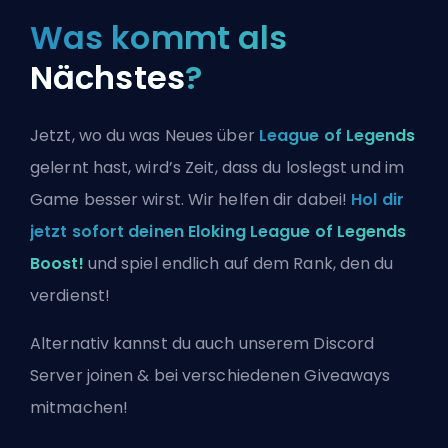
Was kommt als
Nächstes
?
Jetzt, wo du was Neues über
League of Legends
gelernt hast, wird’s Zeit, dass du loslegst und im
Game besser wirst. Wir helfen dir dabei!
Hol dir
jetzt sofort deinen Eloking League of Legends
Boost!
und spiel endlich auf dem Rank, den du
verdienst!
Alternativ kannst du auch
unserem Discord
Server joinen
& bei verschiedenen Giveaways
mitmachen!