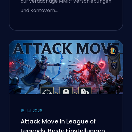
auf verdächtige MMR-Verschiebungen
und Kontoverh…
18 Jul 2026
Attack Move in League of
Legends: Beste Einstellungen