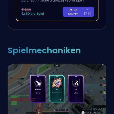
Durchschnittliche Wartezeit <30 Minuten
$12.00
JETZT
-
$2.50 pro Spiel
KAUFEN
$7.50
Spielmechaniken