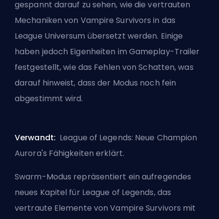
gespannt darauf zu sehen, wie die vertrauten
Mechaniken von Vampire Survivors in das
League Universum übersetzt werden. Einige
haben jedoch Eigenheiten im Gameplay-Trailer
festgestellt, wie das Fehlen von Schatten, was
darauf hinweist, dass der Modus noch fein
abgestimmt wird.
Verwandt:
League of Legends: Neue Champion
Aurora's Fähigkeiten erklärt
.
Swarm-Modus repräsentiert ein aufregendes
neues Kapitel für League of Legends, das
vertraute Elemente von Vampire Survivors mit