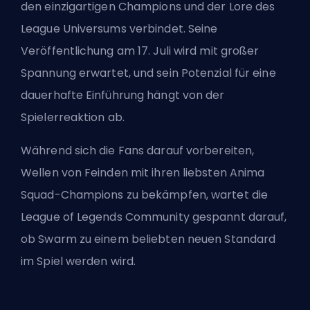
den einzigartigen Champions und der Lore des
League Universums verbindet. Seine
Veröffentlichung am 17. Juli wird mit großer
Spannung erwartet, und sein Potenzial für eine
dauerhafte Einführung hängt von der
Spielerreaktion ab.
Während sich die Fans darauf vorbereiten,
Wellen von Feinden mit ihren liebsten Anima
Squad-Champions zu bekämpfen, wartet die
League of Legends Community gespannt darauf,
ob Swarm zu einem beliebten neuen Standard
im Spiel werden wird.