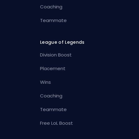
Coaching
Teammate
League of Legends
Division Boost
Placement
Wins
Coaching
Teammate
Free LoL Boost