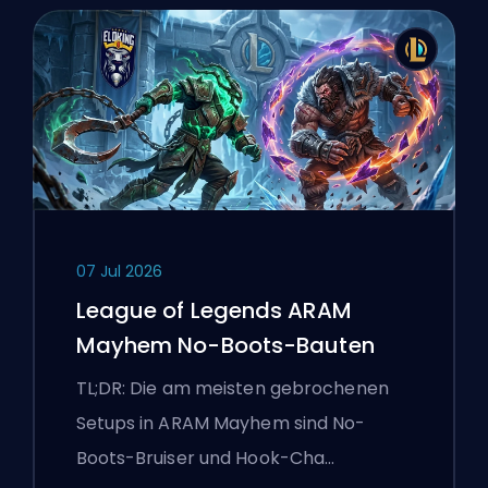
07 Jul 2026
League of Legends ARAM
Mayhem No-Boots-Bauten
TL;DR: Die am meisten gebrochenen
Setups in ARAM Mayhem sind No-
Boots-Bruiser und Hook-Cha…