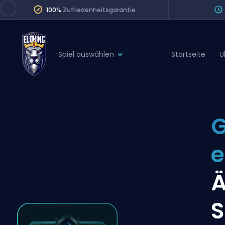
100%
Zufriedenheitsgarantie
Spiel auswählen
Startseite
Ü
League of Legends
League 
Marvel Rivals
SERVICES
Valorant
G
Division Boos
Dota 2
Placements
e
Counter-Strike
Wins
Overwatch 2
Ä
Coaching
Rocket League
S
Path of Exile 2
Teammate