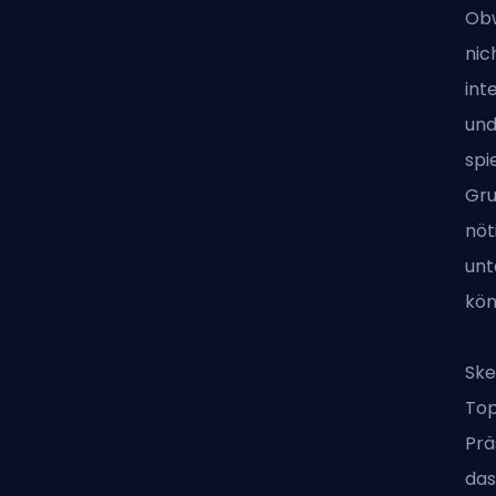
Obw
nic
int
und
spi
Gru
nöt
unt
kön
Ske
Top
Prä
das