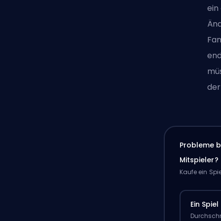
ein
Änd
Fan
end
müs
der
Probleme b
Mitspieler?
Kaufe ein Spi
Ein Spiel
Durchschn