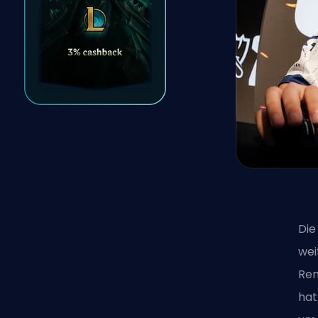
Die
wei
Ren
hat