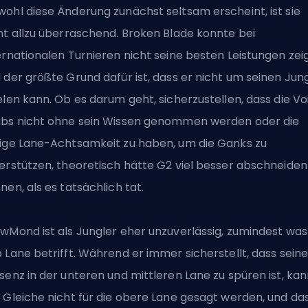
ohl diese Änderung zunächst seltsam erscheint, ist sie
ht allzu überraschend. Broken Blade konnte bei
ernationalen Turnieren nicht seine besten Leistungen zei
 der größte Grund dafür ist, dass er nicht um seinen Jun
elen kann. Ob es darum geht, sicherzustellen, dass die Vo
bs nicht ohne sein Wissen genommen werden oder die
ige Lane-Achtsamkeit zu haben, um die Ganks zu
erstützen, theoretisch hätte G2 viel besser abschneiden
nen, als es tatsächlich tat.
wMond ist als Jungler eher unzuverlässig, zumindest was
 Lane betrifft. Während er immer sicherstellt, dass sein
senz in der unteren und mittleren Lane zu spüren ist, ka
 Gleiche nicht für die obere Lane gesagt werden, und das