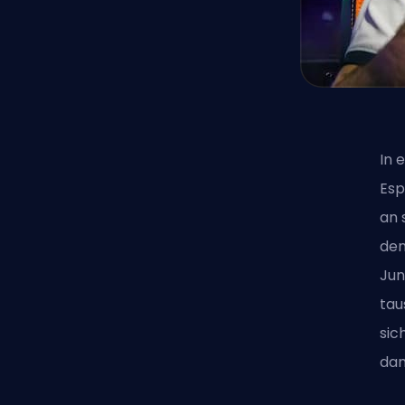
In 
Esp
an 
den
Jun
tau
sic
dam