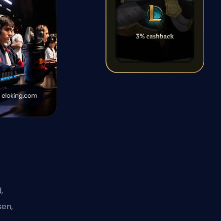
,
sen,