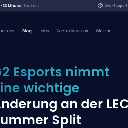
<30 Minuten
Startzeit
Live-Support
ber uns
Blog
Jobs
Kontaktiere uns
Glossar
of Legends
2 Esports nimmt
t
ine wichtige
nderung an der LE
ummer Split