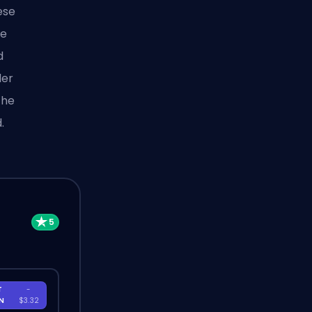
ese
ie
d
der
che
.
T
-
EN
$3.32