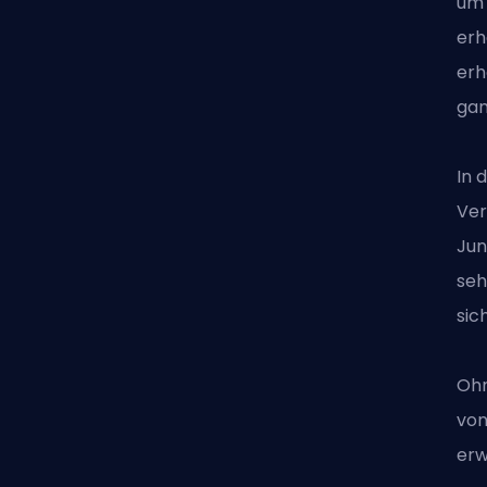
um 
erh
erh
gan
In 
Ver
Jun
seh
sic
Ohn
von
erw