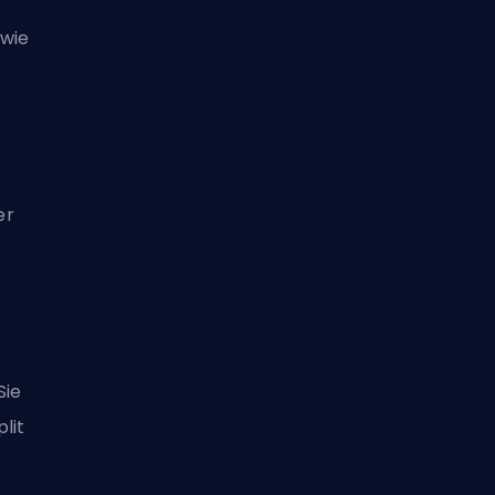
 wie
er
Sie
lit