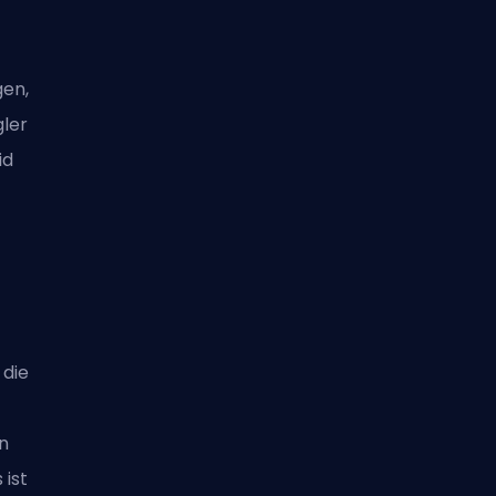
gen,
gler
id
 die
e
nn
 ist