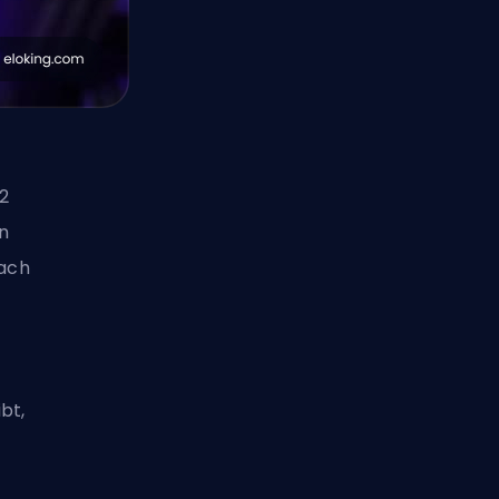
G2
n
ach
bt,