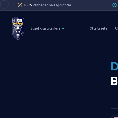
100%
Zufriedenheitsgarantie
Spiel auswählen
Startseite
Ü
League of Legends
League 
Marvel Rivals
SERVICES
Valorant
D
Division Boos
Dota 2
Placements
B
Counter-Strike
Wins
Overwatch 2
Coaching
Rocket League
Path of Exile 2
Teammate