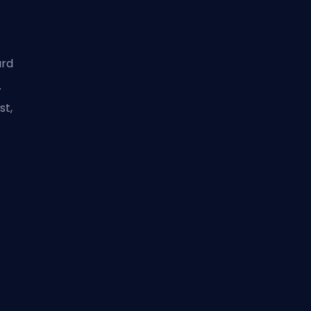
ard
.
st,