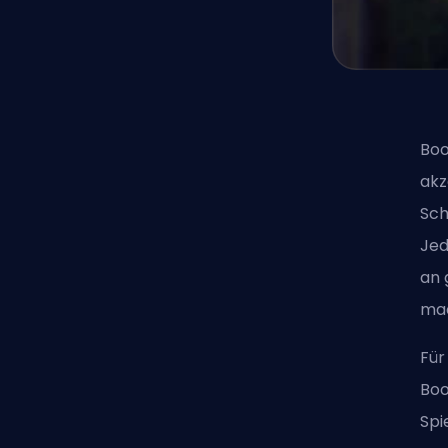
Boo
akz
Sch
Jed
an 
mac
Für
Boo
Spi