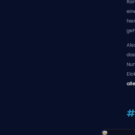
Ran
ein
hie
geh
Als
das
Num
Elo
all
#