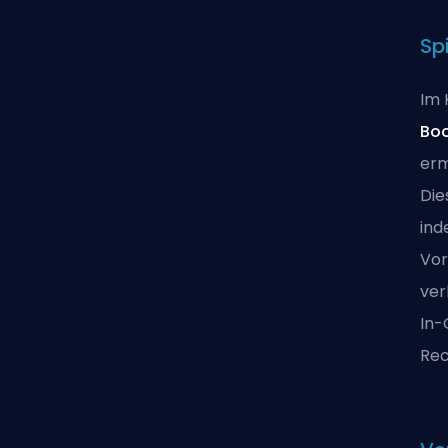
Sp
Im 
Bo
erm
Die
ind
Vor
ver
In-
Rec