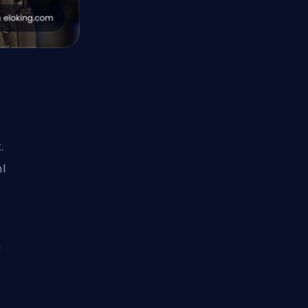
.
l
h