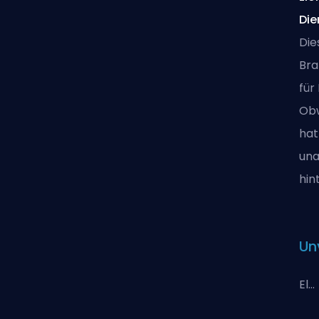
Die
Die
Bra
für
Obw
hat
una
hin
Un
El...