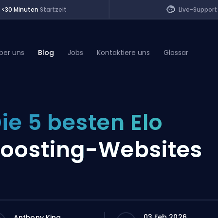
<30 Minuten
Startzeit
Live-Support
ber uns
Blog
Jobs
Kontaktiere uns
Glossar
of Legends
ie 5 besten Elo
t
oosting-Websites
03 Feb 2026
Anthony King