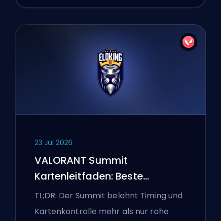
23 Jul 2026
VALORANT Summit
Kartenleitfaden: Beste
Agenten, Callouts und
TL;DR: Der Summit belohnt Timing und
Smokes
Kartenkontrolle mehr als nur rohe