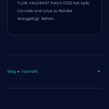
Lotus
TL;DR: VALORANT Patch 13.02 hat Split,
Corrode und Lotus zu Retake
hinzugefügt. Behan…
Blog
Valorant