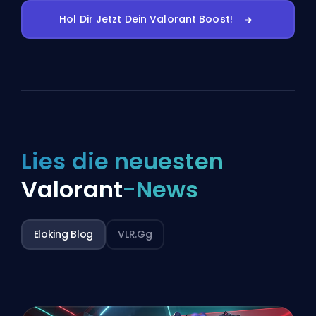
Hol Dir Jetzt Dein Valorant Boost!
Lies die neuesten
Valorant
-News
Eloking Blog
VLR.gg