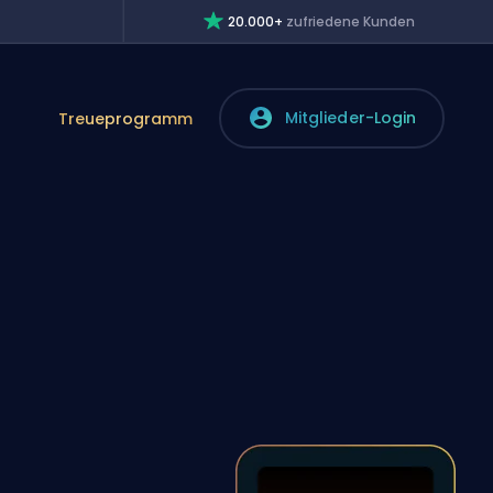
20.000+
zufriedene Kunden
Mitglieder-Login
Treueprogramm