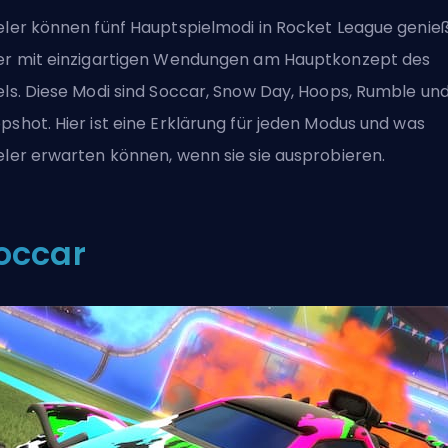
eler können fünf Hauptspielmodi in Rocket League genie
er mit einzigartigen Wendungen am Hauptkonzept des
els. Diese Modi sind Soccar, Snow Day, Hoops, Rumble un
pshot. Hier ist eine Erklärung für jeden Modus und was
eler erwarten können, wenn sie sie ausprobieren.
occar