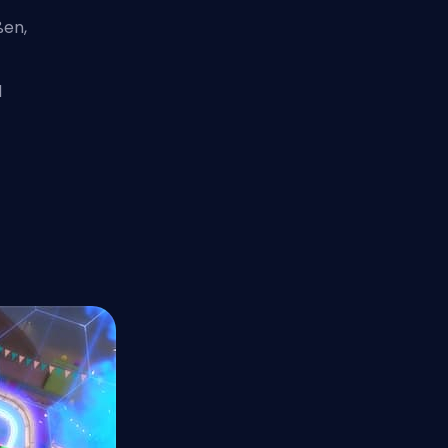
ßen,
d