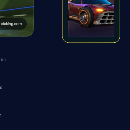
die
s
n