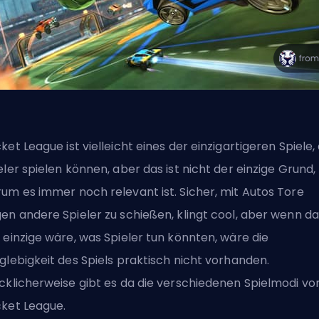
ket League
ist vielleicht eines der einzigartigeren Spiele, 
eler spielen können, aber das ist nicht der einzige Grund,
um es immer noch relevant ist. Sicher, mit Autos Tore
en andere Spieler zu schießen, klingt cool, aber wenn da
 einzige wäre, was Spieler tun könnten, wäre die
glebigkeit des Spiels praktisch nicht vorhanden.
cklicherweise gibt es da die verschiedenen Spielmodi vo
ket League.