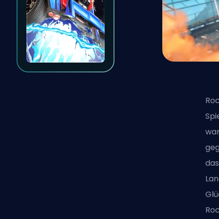
Roc
Spi
war
geg
das
Lan
Glü
Roc