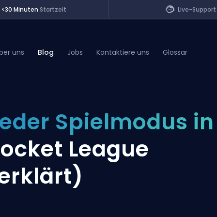
<30 Minuten
Startzeit
Live-Support
ber uns
Blog
Jobs
Kontaktiere uns
Glossar
of Legends
eder Spielmodus in
t
ocket League
erklärt)