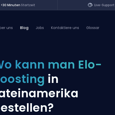
<30 Minuten
Startzeit
Live-Support
ber uns
Blog
Jobs
Kontaktiere uns
Glossar
of Legends
o kann man Elo-
t
oosting
in
ateinamerika
estellen?