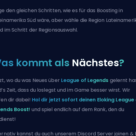
ge den gleichen Schritten, wie es für das Boosting in
einamerika Süd wäre, aber wähle die Region Lateinameri
d im Schritt der Regionsauswahl.
as kommt als
Nächstes
?
zt, wo du was Neues über
League of Legends
gelernt has
d’s Zeit, dass du loslegst und im Game besser wirst. Wir
fen dir dabei!
Hol dir jetzt sofort deinen Eloking League
ends Boost!
und spiel endlich auf dem Rank, den du
dienst!
ernativ kannst du auch
unserem Discord Server joinen
& 