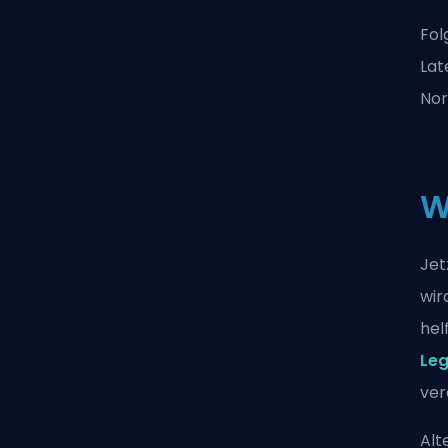
Fol
Lat
Nor
W
Jet
wir
hel
Leg
ver
Alt