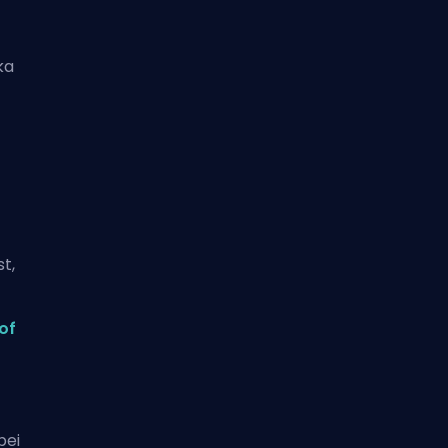
ka
t,
 of
bei