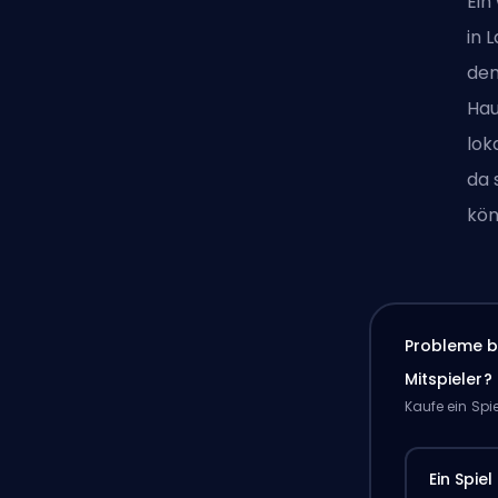
Ein
in 
den
Hau
lok
da 
kön
Probleme b
Mitspieler?
Kaufe ein Spi
Ein Spiel