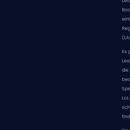
Lea
Boo
ein
Reg
(LA
Es 
Lea
die
bed
Spi
LoL
sch
fin