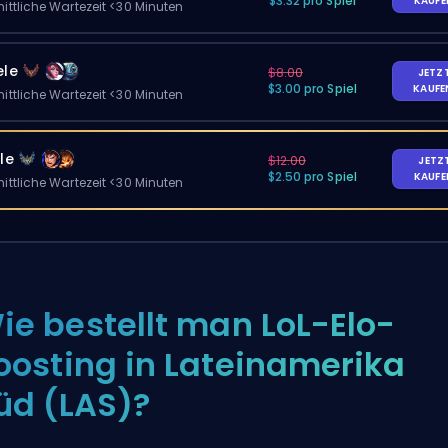
$3.32 pro Spiel
KAUF
ittliche Wartezeit <30 Minuten
ele
$8.00
JETZ
$3.00 pro Spiel
KAUF
ittliche Wartezeit <30 Minuten
le
$12.00
JETZ
$2.50 pro Spiel
KAUF
ittliche Wartezeit <30 Minuten
ie bestellt man LoL-Elo-
oosting in Lateinamerika
üd (LAS)?