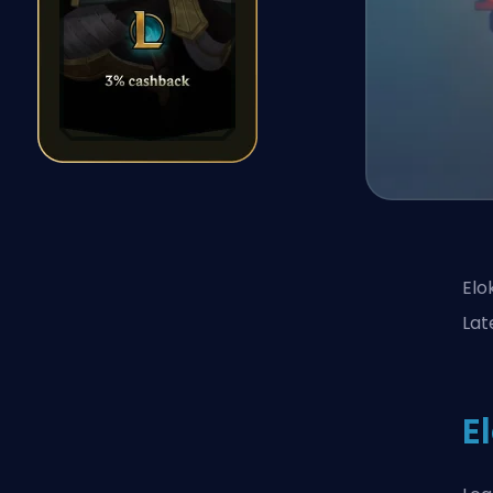
Elo
Lat
E