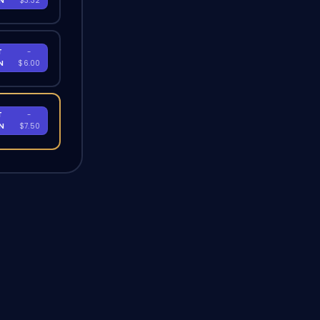
EN
$3.32
T
-
EN
$6.00
T
-
EN
$7.50