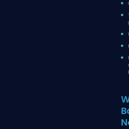
W
B
N