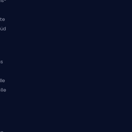
ns-
mte
Süd
ss
lle
lle