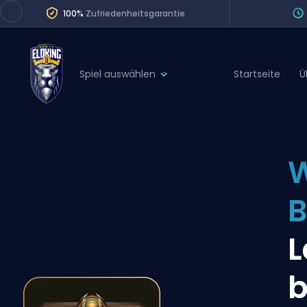
100%
Zufriedenheitsgarantie
Spiel auswählen
Startseite
Ü
League of Legends
League 
Marvel Rivals
SERVICES
Valorant
W
Division Boos
Dota 2
Placements
B
Counter-Strike
Wins
Overwatch 2
L
Coaching
Rocket League
b
Path of Exile 2
Teammate