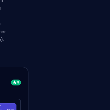
rn
s
e
ber
),
T
-