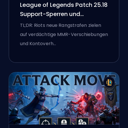
League of Legends Patch 25.18
Support-Sperren und
Boosting-Flaggen
TL;DR: Riots neue Rangstrafen zielen
auf verdächtige MMR-Verschiebungen
und Kontoverh…