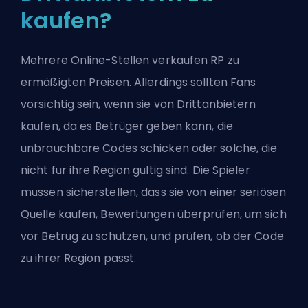
kaufen?
Mehrere Online-Stellen verkaufen RP zu
ermäßigten Preisen. Allerdings sollten Fans
vorsichtig sein, wenn sie von Drittanbietern
kaufen, da es Betrüger geben kann, die
unbrauchbare Codes schicken oder solche, die
nicht für ihre Region gültig sind. Die Spieler
müssen sicherstellen, dass sie von einer seriösen
Quelle kaufen, Bewertungen überprüfen, um sich
vor Betrug zu schützen, und prüfen, ob der Code
zu ihrer Region passt.