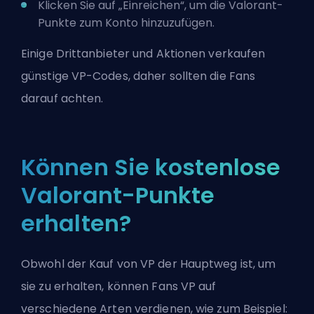
Klicken Sie auf „Einreichen“, um die Valorant-
Punkte zum Konto hinzuzufügen.
Einige Drittanbieter und Aktionen verkaufen
günstige VP-Codes, daher sollten die Fans
darauf achten.
Können Sie kostenlose
Valorant-Punkte
erhalten?
Obwohl der Kauf von VP der Hauptweg ist, um
sie zu erhalten, können Fans VP auf
verschiedene Arten verdienen, wie zum Beispiel: