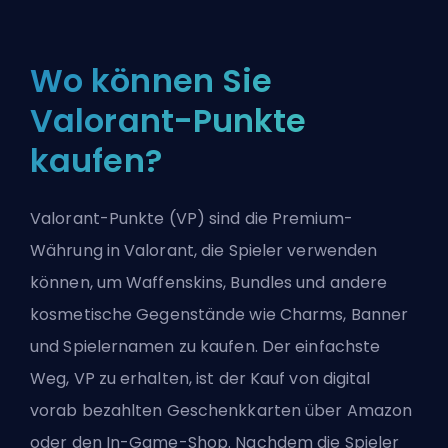
Wo können Sie
Valorant-Punkte
kaufen?
Valorant-Punkte (VP) sind die Premium-
Währung in Valorant, die Spieler verwenden
können, um Waffenskins, Bundles und andere
kosmetische Gegenstände wie Charms, Banner
und Spielernamen zu kaufen. Der einfachste
Weg, VP zu erhalten, ist der Kauf von digital
vorab bezahlten Geschenkkarten über Amazon
oder den In-Game-Shop. Nachdem die Spieler