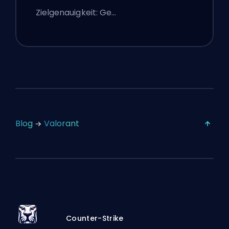
Zielgenauigkeit: Ge…
Blog
Valorant
Counter-Strike