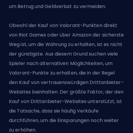
um Betrug und Geldverlust zu vermeiden.
Obwohl der Kauf von Valorant-Punkten direkt
von Riot Games oder über Amazon der sicherste
Weg ist, um die Währung zu erhalten, ist es nicht
der günstigste. Aus diesem Grund suchen viele
Spieler nach alternativen Möglichkeiten, um
Valorant-Punkte zu erhalten, die in der Regel
den Kauf von vertrauenswürdigen Drittanbieter-
Websites beinhalten. Der größte Faktor, der den
Kauf von Drittanbieter-Websites unterstützt, ist
die Tatsache, dass sie häufig Verkäufe
durchführen, um die Einsparungen noch weiter
zu erhöhen.