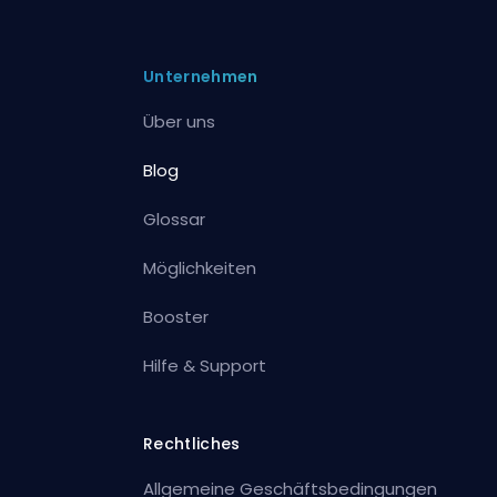
Unternehmen
Über uns
Blog
Glossar
Möglichkeiten
Booster
Hilfe & Support
Rechtliches
Allgemeine Geschäftsbedingungen