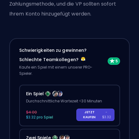
Zahlungsmethode, und die VP sollten sofort
Ihrem Konto hinzugefügt werden.
Schwierigkeiten zu gewinnen?
Schlechte Teamkollegen?
Kaufe ein Spiel mit einem unserer PRO-
Spieler.
Ein Spiel
Durchschnittliche Wartezeit <30 Minuten
$4.00
JETZT
-
$3.32 pro Spiel
KAUFEN
$3.32
Zwei Spiele