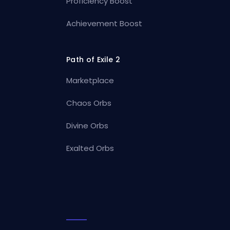
Proficiency Boost
Achievement Boost
Path of Exile 2
Marketplace
Chaos Orbs
Divine Orbs
Exalted Orbs