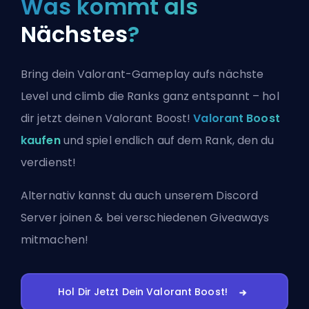
Was kommt als
Nächstes
?
Bring dein Valorant-Gameplay aufs nächste
Level und climb die Ranks ganz entspannt – hol
dir jetzt deinen Valorant Boost!
Valorant Boost
kaufen
und spiel endlich auf dem Rank, den du
verdienst!
Alternativ kannst du auch
unserem Discord
Server joinen
& bei verschiedenen Giveaways
mitmachen!
Hol Dir Jetzt Dein Valorant Boost!