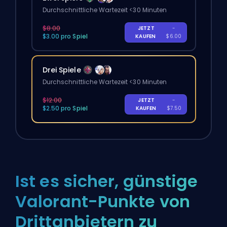
Durchschnittliche Wartezeit <30 Minuten
$8.00
JETZT
-
$3.00 pro Spiel
KAUFEN
$6.00
Drei Spiele
Durchschnittliche Wartezeit <30 Minuten
$12.00
JETZT
-
$2.50 pro Spiel
KAUFEN
$7.50
Ist es sicher, günstige
Valorant-Punkte von
Drittanbietern zu