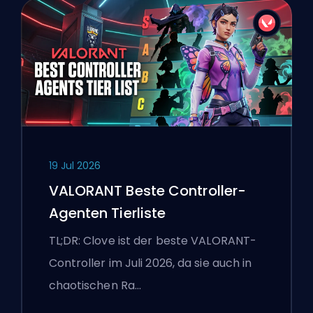
19 Jul 2026
VALORANT Beste Controller-
Agenten Tierliste
TL;DR: Clove ist der beste VALORANT-
Controller im Juli 2026, da sie auch in
chaotischen Ra…