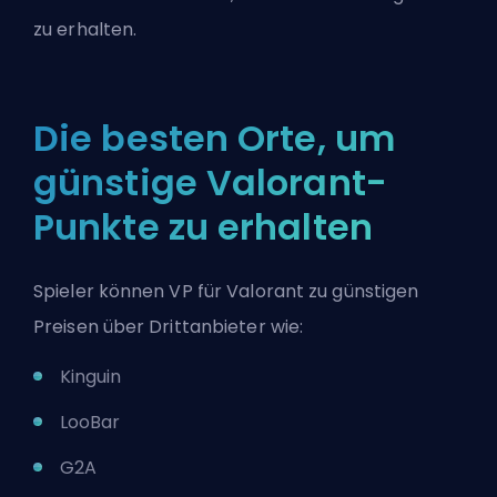
zu erhalten.
Die besten Orte, um
günstige Valorant-
Punkte zu erhalten
Spieler können VP für Valorant zu günstigen
Preisen über Drittanbieter wie:
Kinguin
LooBar
G2A