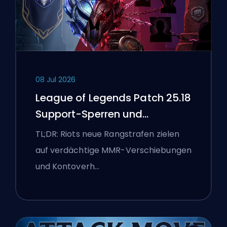
08 Jul 2026
League of Legends Patch 25.18
Support-Sperren und
Boosting-Flaggen
TL;DR: Riots neue Rangstrafen zielen
auf verdächtige MMR-Verschiebungen
und Kontoverh…