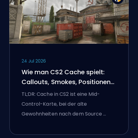
24 Jul 2026
Wie man CS2 Cache spielt:
Callouts, Smokes, Positionen
und Premier-Tipps
TL;DR: Cache in CS2 ist eine Mid-
Control-Karte, bei der alte
Gewohnheiten nach dem Source …