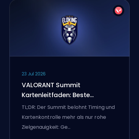
23 Jul 2026
VALORANT Summit
Kartenleitfaden: Beste
Agenten, Callouts und
TL;DR: Der Summit belohnt Timing und
Smokes
Kartenkontrolle mehr als nur rohe
Zielgenauigkeit: Ge…