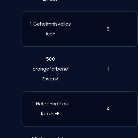
1 Geheimnisvolles
2
Icon
500
orangefarbene
1
Essenz
1 Heldenhaftes
4
Küken-Ei