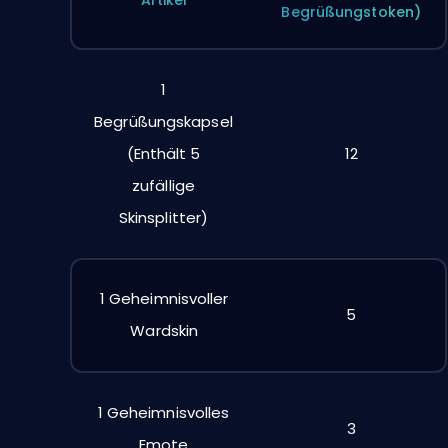
Artikel
Begrüßungstoken)
1
Begrüßungskapsel
(Enthält 5
12
zufällige
Skinsplitter)
1 Geheimnisvoller
5
Wardskin
1 Geheimnisvolles
3
Emote