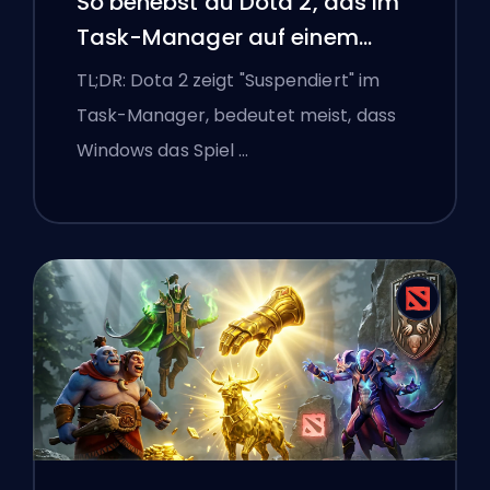
So behebst du Dota 2, das im
Task-Manager auf einem
Windows-Laptop suspendiert
TL;DR: Dota 2 zeigt "Suspendiert" im
ist
Task-Manager, bedeutet meist, dass
Windows das Spiel …