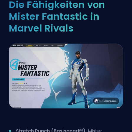
Die Fähigkeiten von
Mister Fantastic in
Marvel Rivals
Stretch Punch (Basisangriff):
Mister