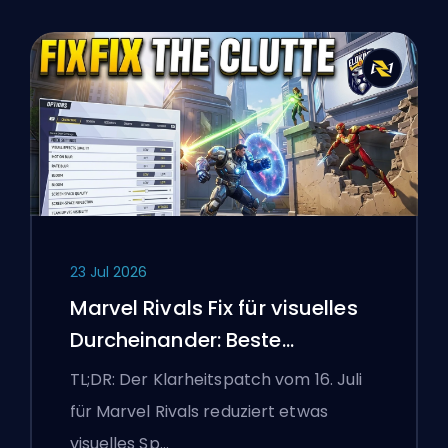
23 Jul 2026
Marvel Rivals Fix für visuelles
Durcheinander: Beste
wettbewerbsorientierte
TL;DR: Der Klarheitspatch vom 16. Juli
Einstellungen nach dem Patch
für Marvel Rivals reduziert etwas
vom 16. Juli
visuelles Sp…