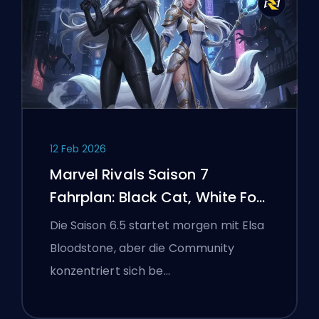
12 Feb 2026
Marvel Rivals Saison 7
Fahrplan: Black Cat, White Fox
und das Monsters Take
Die Saison 6.5 startet morgen mit Elsa
Manhattan Event
Bloodstone, aber die Community
konzentriert sich be…